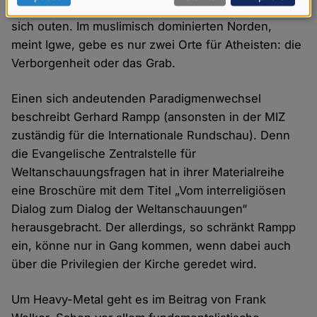
Stand, ein normales Leben zu führen, sobald sie
Daten
sich outen. Im muslimisch dominierten Norden,
und
meint Igwe, gebe es nur zwei Orte für Atheisten: die
Cookies
Verborgenheit oder das Grab.
Einen sich andeutenden Paradigmenwechsel
beschreibt Gerhard Rampp (ansonsten in der MIZ
zuständig für die Internationale Rundschau). Denn
die Evangelische Zentralstelle für
Weltanschauungsfragen hat in ihrer Materialreihe
eine Broschüre mit dem Titel „Vom interreligiösen
Dialog zum Dialog der Weltanschauungen“
herausgebracht. Der allerdings, so schränkt Rampp
ein, könne nur in Gang kommen, wenn dabei auch
über die Privilegien der Kirche geredet wird.
Um Heavy-Metal geht es im Beitrag von Frank