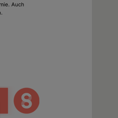
mie. Auch
n.