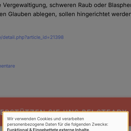
e Vergewaltigung, schweren Raub oder Blasphe
ren Glauben ablegen, sollen hingerichtet werde
/detail.php?article_id=21398
mentare
Wir verwenden Cookies und verarbeiten
Verwendung
personenbezogene Daten für die folgenden Zwecke:
Funktional & Eingebettete externe Inhalte
.