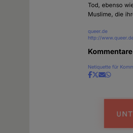
Tod, ebenso wi
Muslime, die ih
Quelle
queer.de
http://www.queer.de
Kommentare
Netiquette für Kom
Share
news