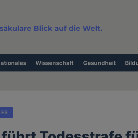
säkulare Blick auf die Welt.
extsuche
nationales
Wissenschaft
Gesundheit
Bild
LES
 führt Todesstrafe f