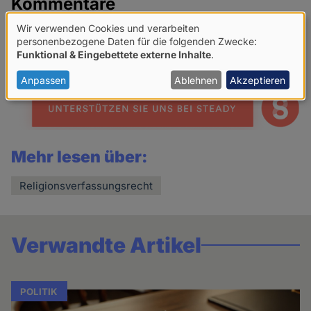
Kommentare
Wir verwenden Cookies und verarbeiten
Netiquette für Kommentare
Verwendung
personenbezogene Daten für die folgenden Zwecke:
Funktional & Eingebettete externe Inhalte
.
von
Share
personenbezogenen
Anpassen
Ablehnen
Akzeptieren
news
Daten
und
Cookies
Mehr lesen über:
Religionsverfassungsrecht
Verwandte Artikel
POLITIK