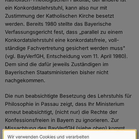
ein Konkordatslehrstuhl, kann also nur mit
Zustimmung der Katholischen Kirche besetzt
werden. Bereits 1980 stellte das Bayerische
Verfassungsgericht fest, dass „parallel zu einem
Konkordatslehrstuhl eine konkordatsfreie, voll-
ständige Fachvertretung gesichert werden muss"
(vgl. BayVerfGH, Entscheidung vom 11. April 1980).
Dem sind die dafür jeweils Zuständigen im
Bayerischen Staatsministerien bisher nicht
nachgekommen.
Die nun beabsichtigte Besetzung des Lehrstuhls für
Philosophie in Passau zeigt, dass Ihr Ministerium
erneut beabsichtigt, (nicht nur) die Rechte der
Konfessionsfreien in Bayern zu ignorieren. Zur
Missachtung des BayVerfGH (siehe oben) kommt
nicht nur ein Verstoß gegen das Trennungsgebot
Wir verwenden Cookies und verarbeiten