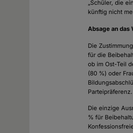
„Schüler, die ei
künftig nicht me
Absage an das W
Die Zustimmungs
für die Beibeha
ob im Ost-Teil 
(80 %) oder Fra
Bildungsabschlü
Parteipräferenz.
Die einzige Aus
% für Beibehalt
Konfessionsfrei