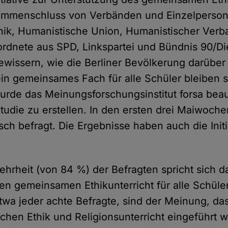
usammenschluss von Verbänden und Einzelperso
ik, Humanistische Union, Humanistischer Verba
ordnete aus SPD, Linkspartei und Bündnis 90/D
gewissern, wie die Berliner Bevölkerung darüber
ein gemeinsames Fach für alle Schüler bleiben s
rde das Meinungsforschungsinstitut forsa beauf
Studie zu erstellen. In den ersten drei Maiwoch
isch befragt. Die Ergebnisse haben auch die Initi
ehrheit (von 84 %) der Befragten spricht sich d
nen gemeinsamen Ethikunterricht für alle Schüle
etwa jeder achte Befragte, sind der Meinung, da
schen Ethik und Religionsunterricht eingeführt 