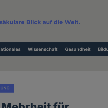
säkulare Blick auf die Welt.
extsuche
nationales
Wissenschaft
Gesundheit
Bild
DUNG
: Mehrheit für