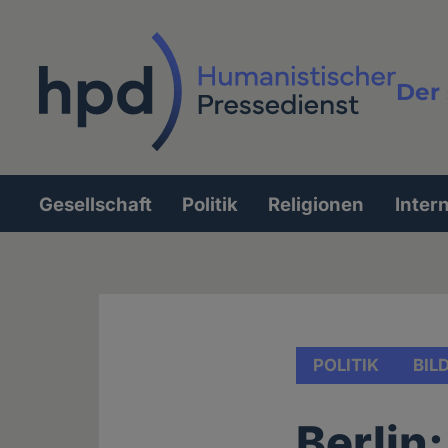
Direkt
zum
Inhalt
Der 
Vollt
Gesellschaft
Politik
Religionen
Inter
Hauptnavigation
POLITIK
BIL
Berlin