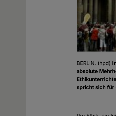
BERLIN. (hpd)
I
absolute Mehrhe
Ethikunterricht
spricht sich für
Pro Ethik, die I