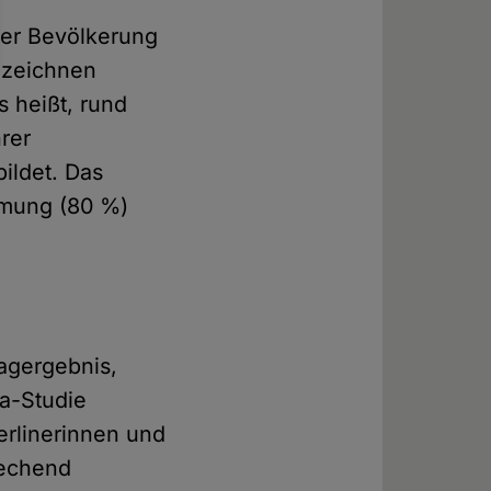
 der Bevölkerung
bezeichnen
 heißt, rund
hrer
ildet. Das
immung (80 %)
agergebnis,
sa-Studie
erlinerinnen und
rechend