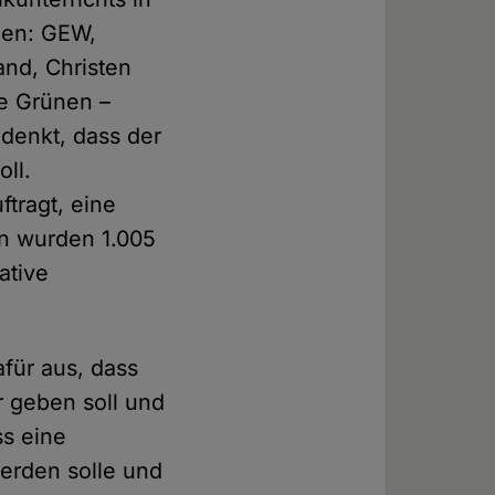
nen: GEW,
nd, Christen
ie Grünen –
 denkt, dass der
oll.
tragt, eine
en wurden 1.005
ative
afür aus, dass
r geben soll und
ss eine
werden solle und