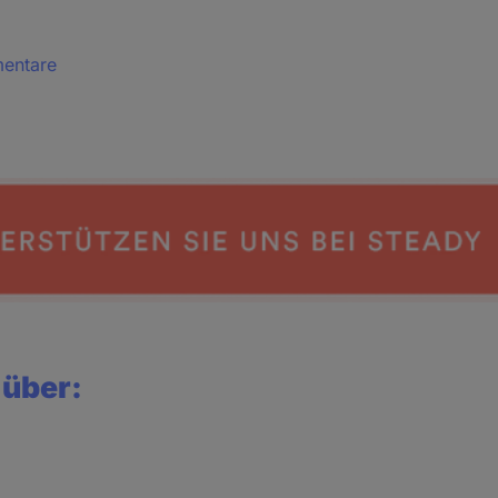
mentare
 über: