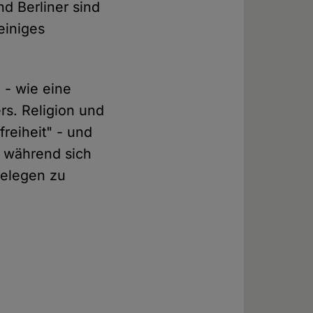
d Berliner sind
einiges
 - wie eine
rs. Religion und
reiheit" - und
, während sich
belegen zu