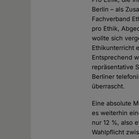
Berlin – als Z
Fachverband Eth
pro Ethik, Abge
wollte sich ver
Ethikunterricht 
Entsprechend wu
repräsentative 
Berliner telefon
überrascht.
Eine absolute M
es weiterhin ei
nur 12 %, also 
Wahlpflicht zwi