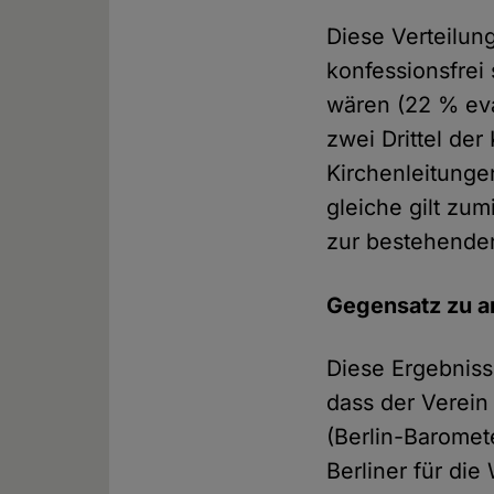
Diese Verteilun
konfessionsfrei
wären (22 % eva
zwei Drittel der
Kirchenleitunge
gleiche gilt zu
zur bestehende
Gegensatz zu 
Diese Ergebniss
dass der Verein 
(Berlin-Baromet
Berliner für di