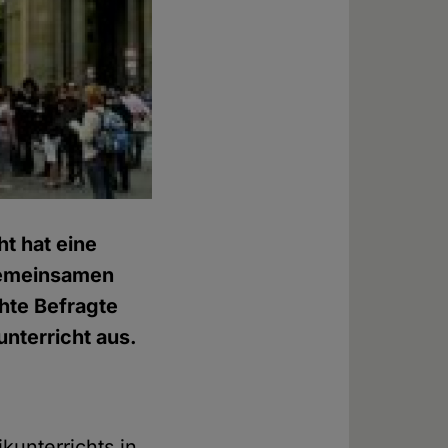
t hat eine
emeinsamen
chte Befragte
unterricht aus.
kunterrichts in