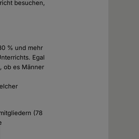
rricht besuchen,
 80 % und mehr
terrichts. Egal
), ob es Männer
elcher
mitgliedern (78
e