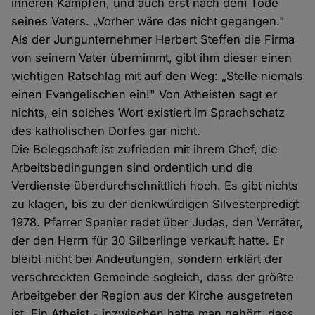
inneren Kämpfen, und auch erst nach dem Tode
seines Vaters. „Vorher wäre das nicht gegangen."
Als der Jungunternehmer Herbert Steffen die Firma
von seinem Vater übernimmt, gibt ihm dieser einen
wichtigen Ratschlag mit auf den Weg: „Stelle niemals
einen Evangelischen ein!" Von Atheisten sagt er
nichts, ein solches Wort existiert im Sprachschatz
des katholischen Dorfes gar nicht.
Die Belegschaft ist zufrieden mit ihrem Chef, die
Arbeitsbedingungen sind ordentlich und die
Verdienste überdurchschnittlich hoch. Es gibt nichts
zu klagen, bis zu der denkwürdigen Silvesterpredigt
1978. Pfarrer Spanier redet über Judas, den Verräter,
der den Herrn für 30 Silberlinge verkauft hatte. Er
bleibt nicht bei Andeutungen, sondern erklärt der
verschreckten Gemeinde sogleich, dass der größte
Arbeitgeber der Region aus der Kirche ausgetreten
ist. Ein Atheist - inzwischen hatte man gehört, dass