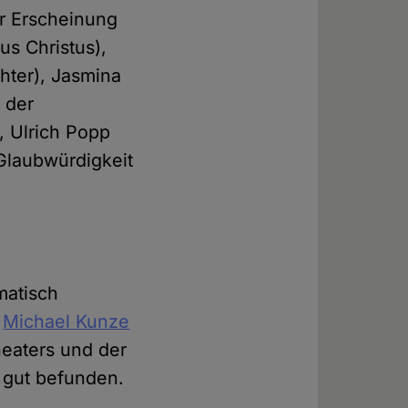
er Erscheinung
us Christus),
hter), Jasmina
 der
, Ulrich Popp
 Glaubwürdigkeit
matisch
r
Michael Kunze
heaters und der
 gut befunden.