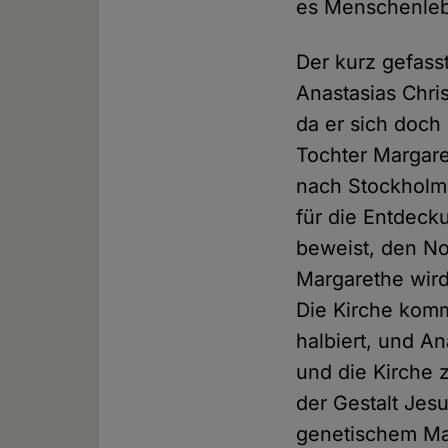
es Menschenleb
Der kurz gefass
Anastasias Chris
da er sich doch 
Tochter Margaret
nach Stockholm,
für die Entdecku
beweist, den No
Margarethe wird
Die Kirche komm
halbiert, und A
und die Kirche z
der Gestalt Jesu
genetischem Mat