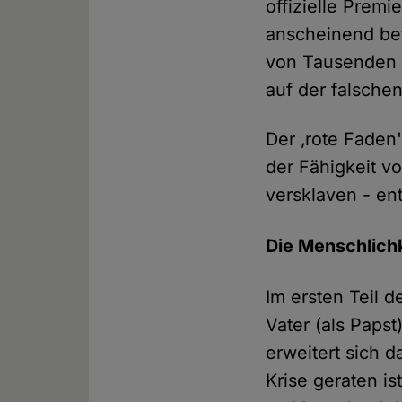
offizielle Premi
anscheinend bet
von Tausenden S
auf der falsche
Der ‚rote Faden
der Fähigkeit vo
versklaven - ent
Die Menschlichk
Im ersten Teil 
Vater (als Paps
erweitert sich d
Krise geraten is