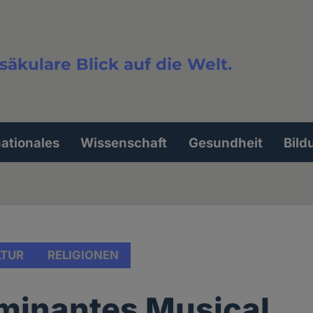
säkulare Blick auf die Welt.
extsuche
nationales
Wissenschaft
Gesundheit
Bild
LTUR
RELIGIONEN
lminantes Musical