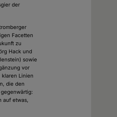
gier der
Stromberger
igen Facetten
ukunft zu
jörg Hack und
lenstein) sowie
rgänzung vor
 klaren Linien
n, die den
 gegenwärtig:
n auf etwas,