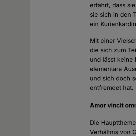
erfährt, dass si
sie sich in den 
ein Kurienkardin
Mit einer Viels
die sich zum Tei
und lässt keine
elementare Ause
und sich doch s
entfremdet hat.
Amor vincit om
Die Hauptthemen
Verhältnis von 