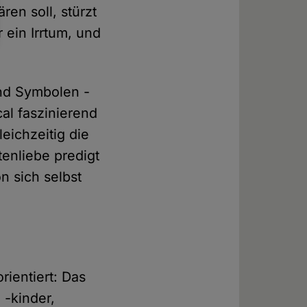
ren soll, stürzt
r ein Irrtum, und
und Symbolen -
cal faszinierend
eichzeitig die
tenliebe predigt
n sich selbst
ientiert: Das
 -kinder,