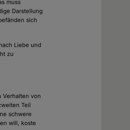
Das muss
dige Darstellung
 befänden sich
 nach Liebe und
cht zu
n Verhalten von
zweiten Teil
eine schwere
en will, koste