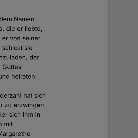
it dem Namen
, die er liebte,
t er von seiner
 schickt sie
nzuladen, der
z Gottes
und heiraten.
derzahl hat sich
hr zu erzwingen
der sich ihm in
n mit
Margarethe