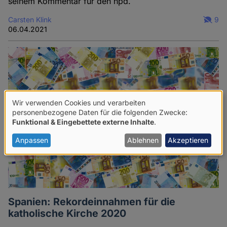
seinem Kommentar für den hpd.
Carsten Klink
9
06.04.2021
Wir verwenden Cookies und verarbeiten
Verwendung
personenbezogene Daten für die folgenden Zwecke:
Funktional & Eingebettete externe Inhalte
.
von
personenbezogenen
Anpassen
Ablehnen
Akzeptieren
Daten
und
Cookies
Spanien: Rekordeinnahmen für die
katholische Kirche 2020