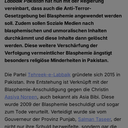
Labbaik Pakistan
hat nun mit der Regierung
vereinbart, dass auch die Anti-Terror-
Gesetzgebung bei Blasphemie angewendet werden
soll. Zudem sollen Soziale Medien nach
blasphemischen und unmoralischen Inhalten
durchkämmt und diese Inhalte dann gelöscht
werden. Diese weitere Verschärfung der
Verfolgung vermeintlicher Blasphemie ängstigt
besonders religiöse Minderheiten in Pakistan.
Die Partei
Tehreek-e-Labbaik
gründete sich 2015 in
Pakistan. Ihre Entstehung ist Verknüpft mit der
Blasphemie-Anschuldigung gegen die Christin
Aasiya Noreen
, auch bekannt als Asia Bibi. Diese
wurde 2009 der Blasphemie beschuldigt und sogar
zum Tode verurteilt. Verteidigt wurde sie vom
Gouverneur der Provinz Punjab,
Salman Taseer
, der
nicht nur ihre Schuld bezweifelte, sondern gar die