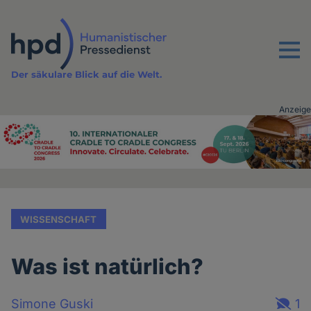
Direkt
zum
Inhalt
Menu
Der säkulare Blick auf die Welt.
Anzeige
Advertising
vor
Inhalt
WISSENSCHAFT
Was ist natürlich?
Simone Guski
1