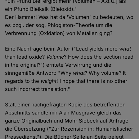
"Ein Pfund Blei ergibt mehr [Volumen – A.d.Ü.] als
ein Pfund Bleikalk (Bleioxid)."
Der Hammer! Was hat da 'Volumen' zu bedeuten, wo
es bzgl. der sog. Phlogiston-Theorie um die
Verbrennung (Oxidation) von Metallen ging?
Eine Nachfrage beim Autor ("Lead yields more
what
than lead oxide?
Volume
? How does the section read
in the original?") erntete Verwirrung und die
sinngemäße Antwort: "Why
what
? Why volume? It
regards to the
weight
! I hope that there is no other
such incorrect translation."
Statt einer nachgefragten Kopie des betreffenden
Abschnitts sandte mir Alan Musgrave gleich das
ganze Originalbuch und Mohr Siebeck auf Anfrage
die Übersetzung ("Zur Rezension in: Humanistischer
Pressedienst"). Die Bücher Seite an Seite gelegt