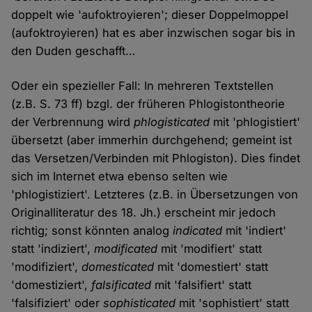
doppelt wie 'aufoktroyieren'; dieser Doppelmoppel
(aufoktroyieren) hat es aber inzwischen sogar bis in
den Duden geschafft…
Oder ein spezieller Fall: In mehreren Textstellen
(z.B. S. 73 ff) bzgl. der früheren Phlogistontheorie
der Verbrennung wird
phlogisticated
mit 'phlogistiert'
übersetzt (aber immerhin durchgehend; gemeint ist
das Versetzen/Verbinden mit Phlogiston). Dies findet
sich im Internet etwa ebenso selten wie
'phlogistiziert'. Letzteres (z.B. in Übersetzungen von
Originalliteratur des 18. Jh.) erscheint mir jedoch
richtig; sonst könnten analog
indicated
mit 'indiert'
statt 'indiziert',
modificated
mit 'modifiert' statt
'modifiziert',
domesticated
mit 'domestiert' statt
'domestiziert',
falsificated
mit 'falsifiert' statt
'falsifiziert' oder
sophisticated
mit 'sophistiert' statt