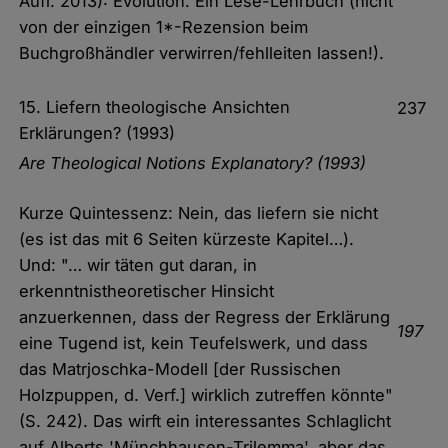
Aufl. 2013): Evolution. Ein Lese-Lehrbuch (nicht
von der einzigen 1*-Rezension beim
Buchgroßhändler verwirren/fehlleiten lassen!).
15. Liefern theologische Ansichten
237
Erklärungen? (1993)
Are Theological Notions Explanatory? (1993)
Kurze Quintessenz: Nein, das liefern sie nicht
(es ist das mit 6 Seiten kürzeste Kapitel…).
Und: "… wir täten gut daran, in
erkenntnistheoretischer Hinsicht
anzuerkennen, dass der Regress der Erklärung
197
eine Tugend ist, kein Teufelswerk, und dass
das Matrjoschka-Modell [der Russischen
Holzpuppen, d. Verf.] wirklich zutreffen könnte"
(S. 242). Das wirft ein interessantes Schlaglicht
auf Alberts 'Münchhausen-Trilemma', aber das