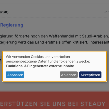
prüft)
Fr.
 Regierung
gierung förderte noch den Waffenhandel mit Saudi-Arabien,
gierung wird das Land erstmals offen kritisiert. Interessant
Wir verwenden Cookies und verarbeiten
en
Verwendung
personenbezogene Daten für die folgenden Zwecke:
Funktional & Eingebettete externe Inhalte
.
von
personenbezogenen
Anpassen
Ablehnen
Akzeptieren
Daten
und
Cookies