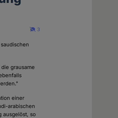
3
s saudischen
r die grausame
 ebenfalls
werden."
tion einer
udi-arabischen
 ausgelöst, so