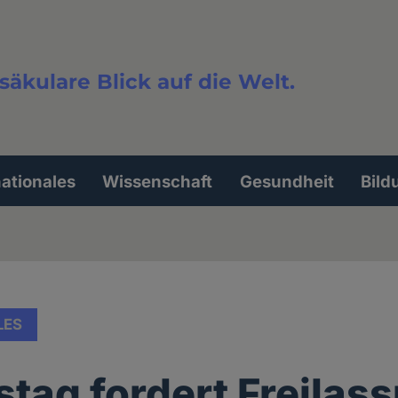
säkulare Blick auf die Welt.
extsuche
nationales
Wissenschaft
Gesundheit
Bild
LES
tag fordert Freilas