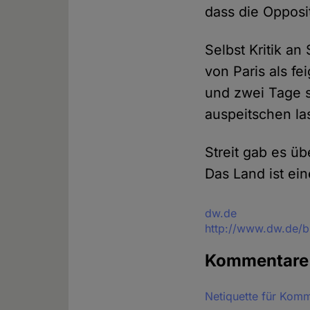
dass die Opposi
Selbst Kritik a
von Paris als fe
und zwei Tage s
auspeitschen las
Streit gab es ü
Das Land ist ei
Quelle
dw.de
http://www.dw.de/b
Kommentar
Netiquette für Kom