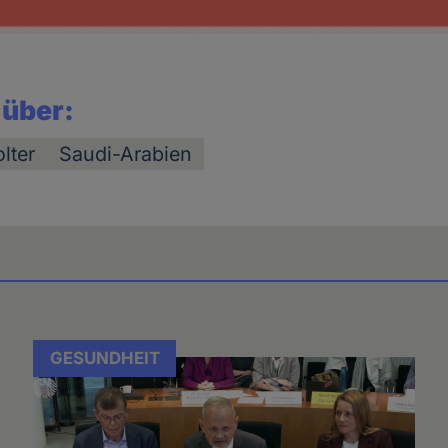
 über:
olter
Saudi-Arabien
GESUNDHEIT