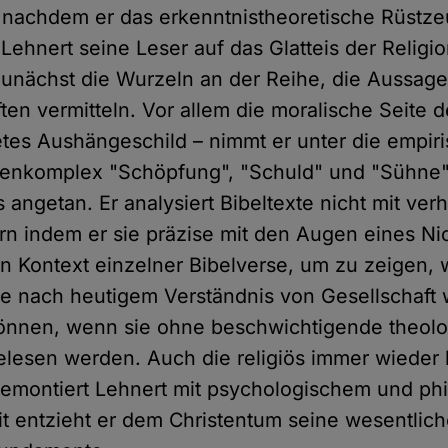
t nachdem er das erkenntnistheoretische Rüstzeu
Lehnert seine Leser auf das Glatteis der Religio
zunächst die Wurzeln an der Reihe, die Aussage
ften vermitteln. Vor allem die moralische Seite de
es Aushängeschild – nimmt er unter die empiri
enkomplex "Schöpfung", "Schuld" und "Sühne"
 angetan. Er analysiert Bibeltexte nicht mit ve
n indem er sie präzise mit den Augen eines Nic
den Kontext einzelner Bibelverse, um zu zeigen, 
e nach heutigem Verständnis von Gesellschaft
können, wenn sie ohne beschwichtigende theol
elesen werden. Auch die religiös immer wieder
 demontiert Lehnert mit psychologischem und p
 entzieht er dem Christentum seine wesentlic