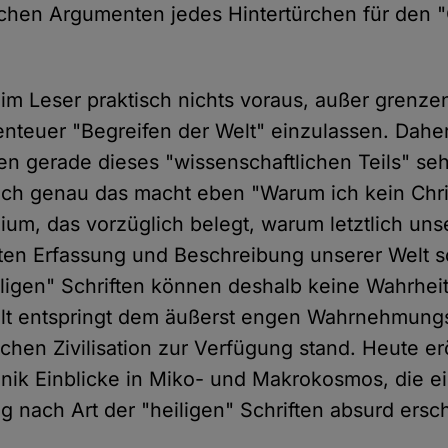
schen Argumenten jedes Hintertürchen für den "
eim Leser praktisch nichts voraus, außer grenze
enteuer "Begreifen der Welt" einzulassen. Dah
 gerade dieses "wissenschaftlichen Teils" seh
och genau das macht eben "Warum ich kein Chris
m, das vorzüglich belegt, warum letztlich uns
kten Erfassung und Beschreibung unserer Welt s
iligen" Schriften können deshalb keine Wahrhei
alt entspringt dem äußerst engen Wahrnehmung
chen Zivilisation zur Verfügung stand. Heute er
nik Einblicke in Miko- und Makrokosmos, die e
g nach Art der "heiligen" Schriften absurd ersc