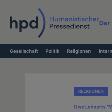
Direkt
zum
Inhalt
Der 
Vollt
Gesellschaft
Politik
Religionen
Inter
Hauptnavigation
RELIGIONEN
Uwe Lehnerts "Wa