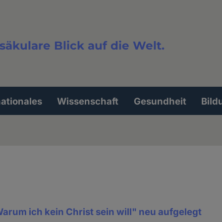
säkulare Blick auf die Welt.
extsuche
nationales
Wissenschaft
Gesundheit
Bild
rum ich kein Christ sein will" neu aufgelegt