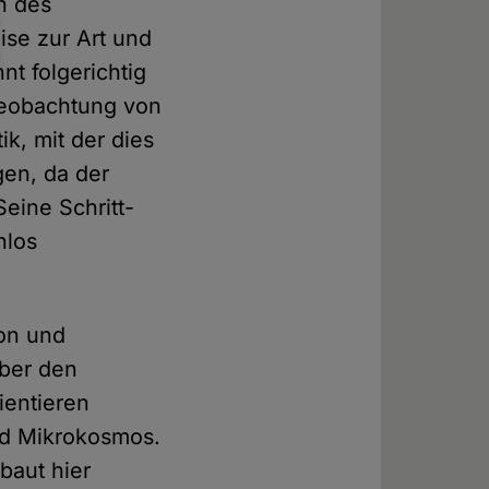
n des
ise zur Art und
t folgerichtig
 Beobachtung von
ik, mit der dies
gen, da der
eine Schritt-
nlos
ion und
über den
ientieren
und Mikrokosmos.
baut hier