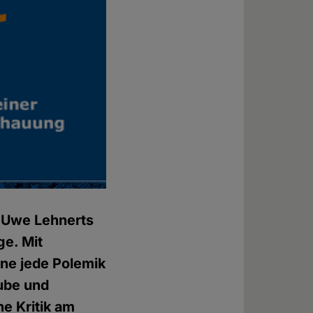
e Uwe Lehnerts
ge. Mit
hne jede Polemik
aube und
he Kritik am