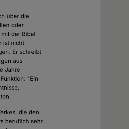
ch über die
len oder
mit der Bibel
 ist nicht
en. Er schreibt
ngen aus
le Jahre
 Funktion: "Ein
tnisse,
ten".
erkes, die den
s beruflich sehr