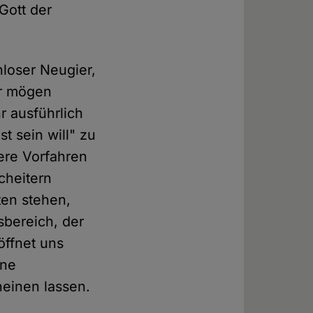
Gott der
nloser Neugier,
er mögen
r ausführlich
t sein will" zu
ere Vorfahren
cheitern
ten stehen,
sbereich, der
öffnet uns
ine
heinen lassen.