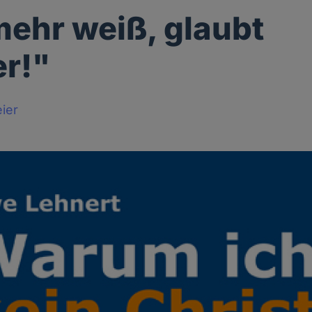
ehr weiß, glaubt
r!"
ier