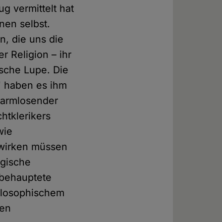
g vermittelt hat
nen selbst.
n, die uns die
r Religion – ihr
sche Lupe. Die
 haben es ihm
rharmlosender
htklerikers
wie
 wirken müssen
ogische
 behauptete
hilosophischem
hen