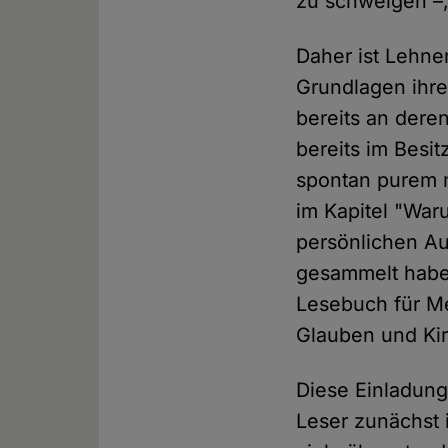
zu schweigen –,
Daher ist Lehne
Grundlagen ihr
bereits an dere
bereits im Besit
spontan purem n
im Kapitel "War
persönlichen Au
gesammelt habe."
Lesebuch für Me
Glauben und Ki
Diese Einladung
Leser zunächst i