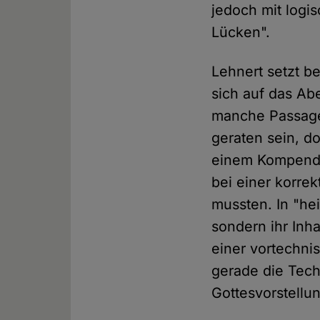
jedoch mit logi
Lücken".
Lehnert setzt b
sich auf das Ab
manche Passagen
geraten sein, d
einem Kompendiu
bei einer korre
mussten. In "he
sondern ihr Inh
einer vortechnis
gerade die Tech
Gottesvorstellun