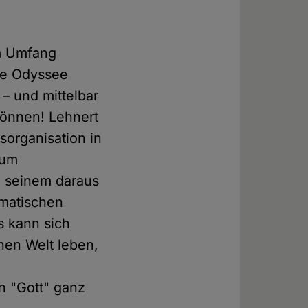
im Umfang
che Odyssee
– und mittelbar
können! Lehnert
sorganisation in
aum
n seinem daraus
ematischen
s kann sich
hen Welt leben,
n "Gott" ganz