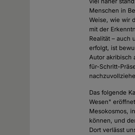
viel näher sta
Menschen in Bez
Weise, wie wir 
mit der Erkennt
Realität – auch 
erfolgt, ist be
Autor akribisch
für-Schritt-Prä
nachzuvollzieh
Das folgende Ka
Wesen" eröffnet
Mesokosmos, in 
können, und dem
Dort verlässt un