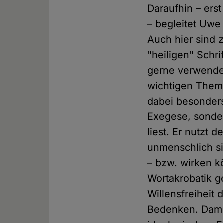
Daraufhin – ers
– begleitet Uwe 
Auch hier sind 
"heiligen" Schri
gerne verwendet
wichtigen Them
dabei besonders
Exegese, sonder
liest. Er nutzt 
unmenschlich si
– bzw. wirken 
Wortakrobatik g
Willensfreiheit
Bedenken. Damit