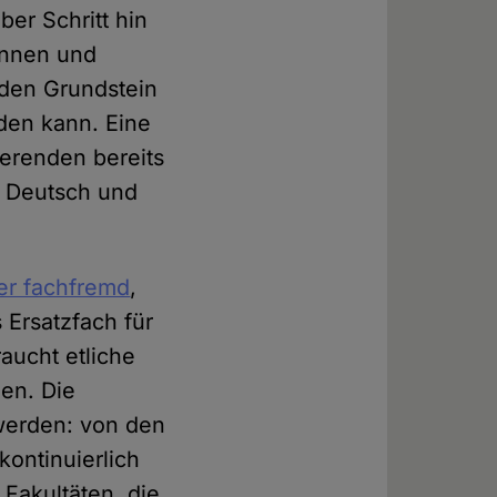
ber Schritt hin
rinnen und
t den Grundstein
rden kann. Eine
ierenden bereits
l Deutsch und
her fachfremd
,
 Ersatzfach für
raucht etliche
en. Die
 werden: von den
kontinuierlich
Fakultäten, die