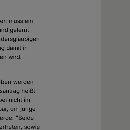
len muss ein
und gelernt
ndersgläubigen
 damit in
n wird."
rieben werden
santrag heißt
bei nicht im
bar, um junge
erde. "Beide
ertreten, sowie