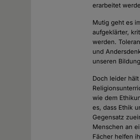
erarbeitet werde
Mutig geht es i
aufgeklärter, k
werden. Toleran
und Andersden
unseren Bildun
Doch leider häl
Religionsunterr
wie dem Ethikun
es, dass Ethik u
Gegensatz zuein
Menschen an ei
Fächer helfen i