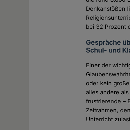
Denkanstößen li
Religionsunterri
bei 32 Prozent d
Gespräche übe
Schul- und K
Einer der wichti
Glaubenswahrhei
oder kein große
alles andere al
frustrierende – 
Zeitrahmen, den 
Unterricht zula