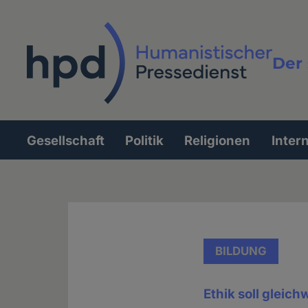
Direkt
zum
Inhalt
Der 
Vollt
Gesellschaft
Politik
Religionen
Inter
Hauptnavigation
BILDUNG
Ethik soll gleic