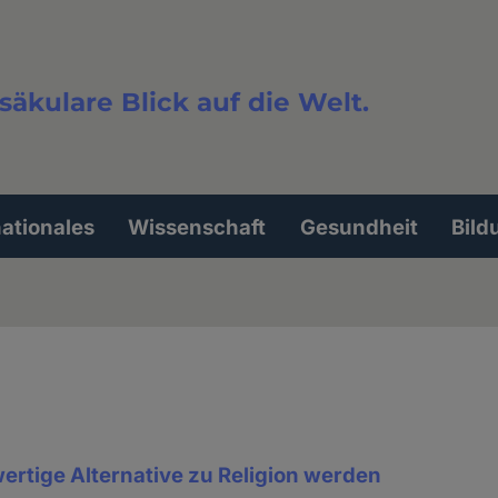
säkulare Blick auf die Welt.
extsuche
nationales
Wissenschaft
Gesundheit
Bild
hwertige Alternative zu Religion werden