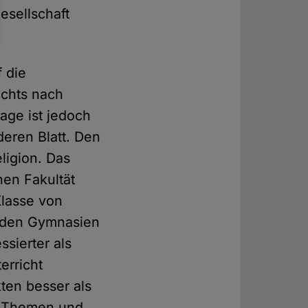
esellschaft
f die
ichts nach
lage ist jedoch
deren Blatt. Den
ligion. Das
hen Fakultät
Klasse von
enden Gymnasien
sierter als
erricht
ten besser als
en Themen und