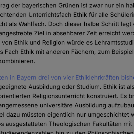
rag der bayerischen Grünen ist zwar nur ein hal
ichtenden Unterrichtsfach Ethik für alle Schüle
cht als Wahlfach. Doch dieser halbe Schritt leg
angestrebte Ziel in absehbarer Zeit erreicht we
t von Ethik und Religion würde es Lehramtsstud
s Fach Ethik mit anderen Fächern, zum Beispie
kombinieren.
ten in Bayern drei von vier Ethiklehrkräften bis
eeignete Ausbildung oder Studium. Ethik ist als
ientierten Religionsunterricht konstruiert. Es b
 angemessene universitäre Ausbildung aufzubau
ttel dazu müssten eigentlich nur umgeschichtet
iös ausgestatteten Theologischen Fakultäten mit 
udierendenzahlen hin zu den Philosophischen 