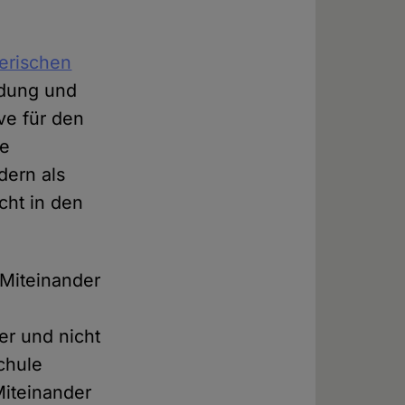
yerischen
ildung und
ve für den
he
dern als
cht in den
 Miteinander
er und nicht
chule
Miteinander