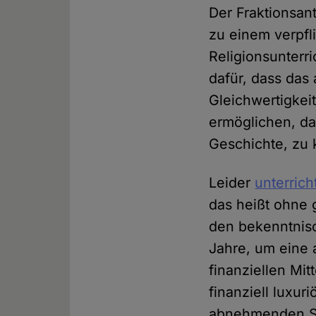
Der Fraktionsant
zu einem verpfl
Religionsunterri
dafür, dass das 
Gleichwertigkei
ermöglichen, da
Geschichte, zu 
Leider
unterrich
das heißt ohne g
den bekenntnisor
Jahre, um eine
finanziellen Mi
finanziell luxur
abnehmenden St