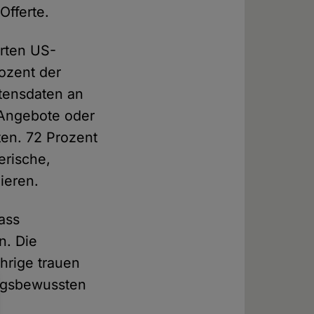
Offerte.
erten US-
ozent der
ltensdaten an
Angebote oder
ten. 72 Prozent
erische,
ieren.
ass
n. Die
hrige trauen
ungsbewussten