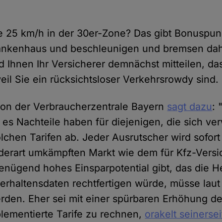
e 25 km/h in der 30er-Zone? Das gibt Bonuspun
ankenhaus und beschleunigen und bremsen dahe
d Ihnen Ihr Versicherer demnächst mitteilen, da
eil Sie ein rücksichtsloser Verkehrsrowdy sind.
von der Verbraucherzentrale Bayern
sagt dazu
:
 es Nachteile haben für diejenigen, die sich verw
olchen Tarifen ab. Jeder Ausrutscher wird sofort
derart umkämpften Markt wie dem für Kfz-Vers
enügend hohes Einsparpotential gibt, das die 
Verhaltensdaten rechtfertigen würde, müsse laut 
rden. Eher sei mit einer spürbaren Erhöhung der
lementierte Tarife zu rechnen,
orakelt seinerse