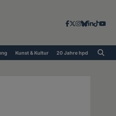
Facebook
X
Instagram
Bluesky
LinkedIn
TikTok
YouT
News-
und
Social
Suche
Su
ung
Kunst & Kultur
20 Jahre hpd
Network