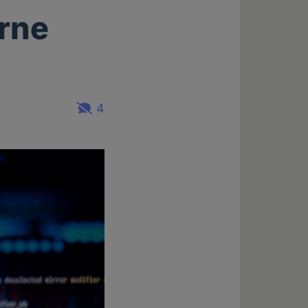
rne
4