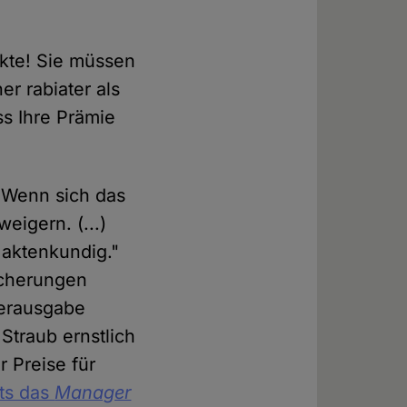
kte! Sie müssen
r rabiater als
ss Ihre Prämie
 "Wenn sich das
eigern. (...)
 aktenkundig."
icherungen
Herausgabe
Straub ernstlich
 Preise für
its das
Manager