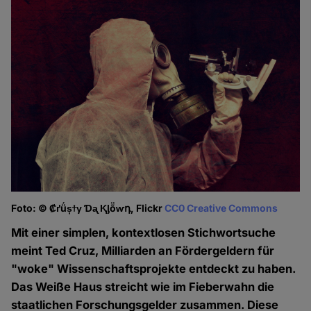
Foto: © ₡ґǘșϯγ Ɗᶏ Ⱪᶅṏⱳդ, Flickr
CC0 Creative Commons
Mit einer simplen, kontextlosen Stichwortsuche
meint Ted Cruz, Milliarden an Fördergeldern für
"woke" Wissenschaftsprojekte entdeckt zu haben.
Das Weiße Haus streicht wie im Fieberwahn die
staatlichen Forschungsgelder zusammen. Diese