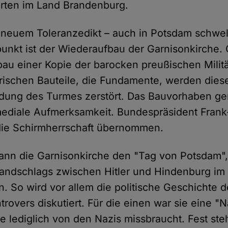
ten im Land Brandenburg.
 neuem Toleranzedikt – auch in Potsdam schwel
punkt ist der Wiederaufbau der Garnisonkirche.
bau einer Kopie der barocken preußischen Milit
torischen Bauteile, die Fundamente, werden die
ndung des Turmes zerstört. Das Bauvorhaben ge
mediale Aufmerksamkeit. Bundespräsident Frank
die Schirmherrschaft übernommen.
kann die Garnisonkirche den "Tag von Potsdam"
andschlags zwischen Hitler und Hindenburg im
n. So wird vor allem die politische Geschichte d
rovers diskutiert. Für die einen war sie eine "N
e lediglich von den Nazis missbraucht. Fest steh