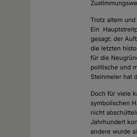
Zustimmungswer
Trotz altem und
Ein Hauptstreit
gesagt: der Auf
die letzten his
für die Neugrü
politische und 
Steinmeier hat 
Doch für viele 
symbolischen H
nicht abschüttel
Jahrhundert kont
andere wurde si