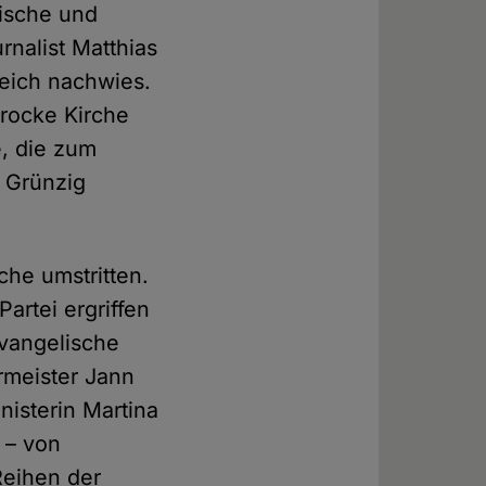
kische und
rnalist Matthias
reich nachwies.
arocke Kirche
e, die zum
i Grünzig
che umstritten.
Partei ergriffen
Evangelische
rmeister Jann
isterin Martina
 – von
Reihen der