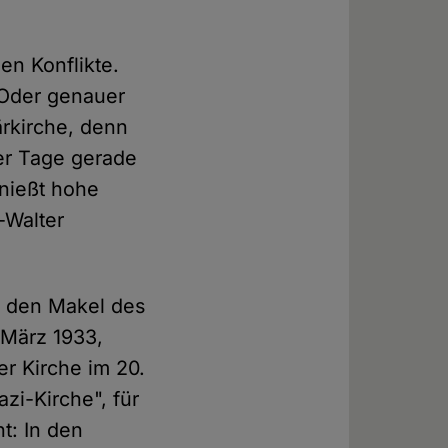
en Konflikte.
 Oder genauer
ärkirche, denn
ser Tage gerade
nießt hohe
-Walter
, den Makel des
 März 1933,
er Kirche im 20.
azi-Kirche", für
t: In den