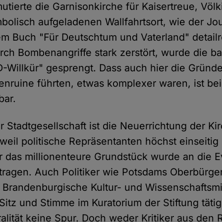
utierte die Garnisonkirche für Kaisertreue, Völ
olisch aufgeladenen Wallfahrtsort, wie der Jou
em Buch "Für Deutschtum und Vaterland" detail
urch Bombenangriffe stark zerstört, wurde die b
-Willkür" gesprengt. Dass auch hier die Gründ
henruine führten, etwas komplexer waren, ist be
bar.
 Stadtgesellschaft ist die Neuerrichtung der Kir
 weil politische Repräsentanten höchst einseitig 
r das millionenteure Grundstück wurde an die 
tragen. Auch Politiker wie Potsdams Oberbürge
 Brandenburgische Kultur- und Wissenschaftsmin
Sitz und Stimme im Kuratorium der Stiftung tätig
ralität keine Spur. Doch weder Kritiker aus den 