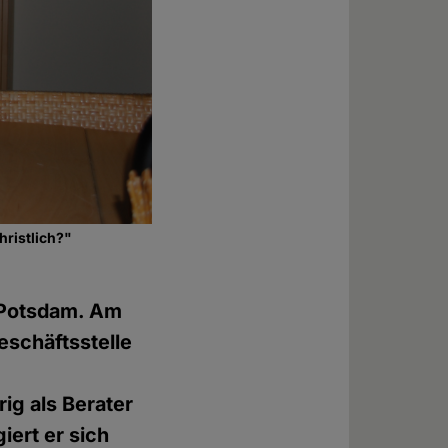
hristlich?"
 Potsdam. Am
eschäftsstelle
rig als Berater
iert er sich