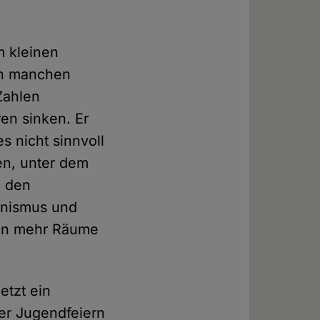
m kleinen
an manchen
Zahlen
ren sinken. Er
s nicht sinnvoll
en, unter dem
, den
anismus und
hen mehr Räume
etzt ein
der Jugendfeiern