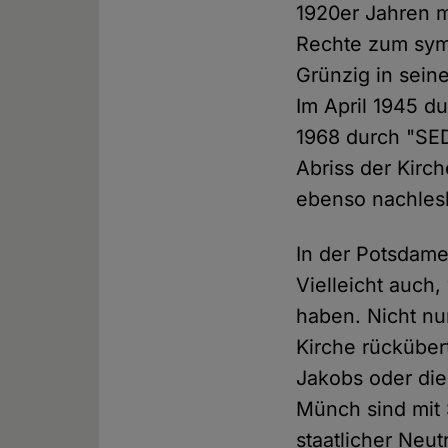
1920er Jahren m
Rechte zum symb
Grünzig in sein
Im April 1945 d
1968 durch "SED
Abriss der Kirc
ebenso nachles
In der Potsdamer
Vielleicht auch,
haben. Nicht nu
Kirche rücküber
Jakobs oder die
Münch sind mit 
staatlicher Neut