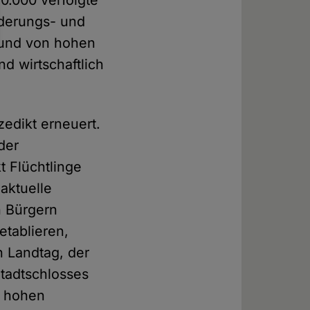
0.000 verfolgte
derungs- und
e und von hohen
d wirtschaftlich
zedikt erneuert.
der
t Flüchtlinge
aktuelle
n Bürgern
etablieren,
n Landtag, der
Stadtschlosses
r hohen