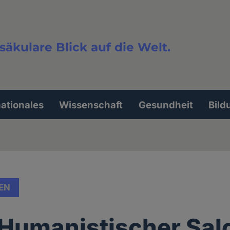
säkulare Blick auf die Welt.
extsuche
nationales
Wissenschaft
Gesundheit
Bild
EN
 Humanistischer Sal