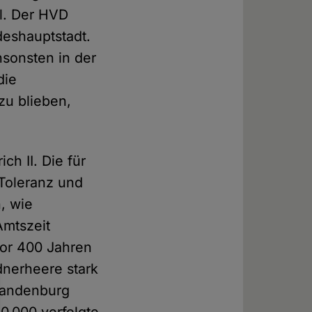
l. Der HVD
deshauptstadt.
nsonsten in der
die
zu blieben,
ch II. Die für
 Toleranz und
, wie
Amtszeit
vor 400 Jahren
dnerheere stark
Brandenburg