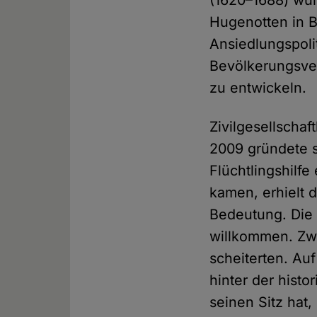
(1620–1688) wur
Hugenotten in 
Ansiedlungspoli
Bevölkerungsver
zu entwickeln.
Zivilgesellscha
2009 gründete si
Flüchtlingshilfe
kamen, erhielt 
Bedeutung. Die 
willkommen. Zwe
scheiterten. Auf
hinter der hist
seinen Sitz hat,