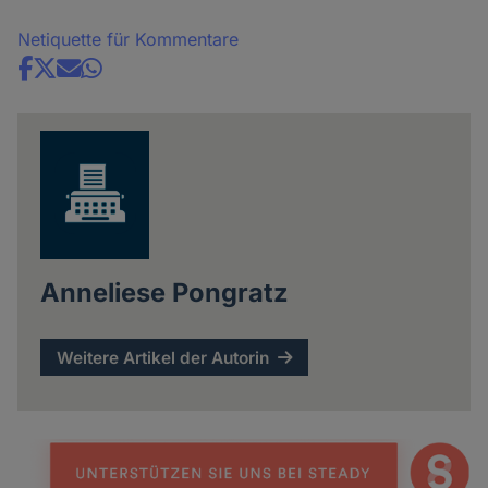
und
Cookies
Netiquette für Kommentare
Share
news
Anneliese Pongratz
Weitere Artikel der Autorin