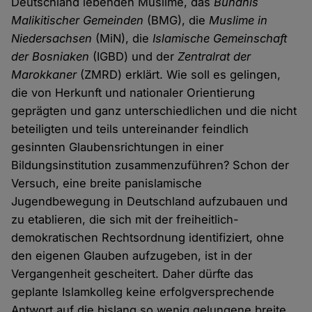
Deutschland lebenden Muslime, das
Bündnis
Malikitischer Gemeinden
(BMG), die
Muslime in
Niedersachsen
(MiN), die
Islamische Gemeinschaft
der Bosniaken
(IGBD) und der
Zentralrat der
Marokkaner
(ZMRD) erklärt. Wie soll es gelingen,
die von Herkunft und nationaler Orientierung
geprägten und ganz unterschiedlichen und die nicht
beteiligten und teils untereinander feindlich
gesinnten Glaubensrichtungen in einer
Bildungsinstitution zusammenzuführen? Schon der
Versuch, eine breite panislamische
Jugendbewegung in Deutschland aufzubauen und
zu etablieren, die sich mit der freiheitlich-
demokratischen Rechtsordnung identifiziert, ohne
den eigenen Glauben aufzugeben, ist in der
Vergangenheit gescheitert. Daher dürfte das
geplante Islamkolleg keine erfolgversprechende
Antwort auf die bislang so wenig gelungene breite