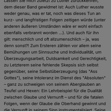
Lassen Sie mich zuletzt zu Luther zurückkehren,
dem dieser Band gewidmet ist: Auch Luther wusste
weder genau, was er tat, noch was dieses Tun an
kurz- und langfristigen Folgen zeitigen würde (unter
anderen äußeren Umständen wäre er wohl einfach
ebenfalls verbrannt worden ...). Und auch für ihn
gilt: menschlich und oft allzumenschlich – ja, was
denn sonst?! Zum Ersteren zählen vor allem seine
Bemühungen um Sinnsuche und Individualität, um
Überzeugungsarbeit, Duldsamkeit und Gerechtigkeit,
zu Letzterem seine fehlende Skepsis sich selbst
gegenüber, seine Selbstüberzeugung (das "Ass
Gottes"), seine Intoleranz im Dienst des "Absoluten"
– ganz zu schweigen von seinem Aberglauben an
Teufel und Hexen: Ein Lehrbeispiel für die Dualität
zwischen Glaube und Vernunft – und für die fatalen
Folgen, wenn der Glaube die Oberhand gewinnt und
die Vernunft in seinem Sinn instrumentalisiert. Seine