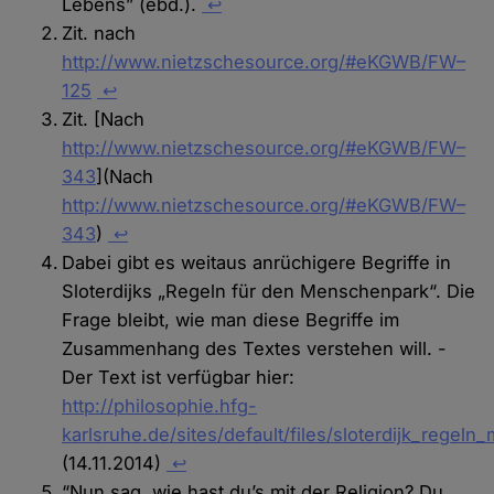
Lebens” (ebd.).
↩
Zit. nach
http://www.nietzschesource.org/#eKGWB/FW–
125
↩
Zit. [Nach
http://www.nietzschesource.org/#eKGWB/FW–
343
](Nach
http://www.nietzschesource.org/#eKGWB/FW–
343
)
↩
Dabei gibt es weitaus anrüchigere Begriffe in
Sloterdijks „Regeln für den Menschenpark“. Die
Frage bleibt, wie man diese Begriffe im
Zusammenhang des Textes verstehen will. -
Der Text ist verfügbar hier:
http://philosophie.hfg-
karlsruhe.de/sites/default/files/sloterdijk_regel
(14.11.2014)
↩
“Nun sag, wie hast du’s mit der Religion? Du