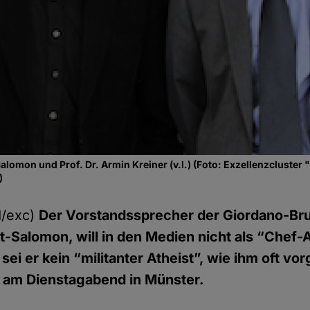
lomon und Prof. Dr. Armin Kreiner (v.l.) (Foto: Exzellenzcluster 
)
/exc)
Der Vorstandssprecher der Giordano-Brun
-Salomon, will in den Medien nicht als “Chef-A
sei er kein “militanter Atheist”, wie ihm oft v
r am Dienstagabend in Münster.