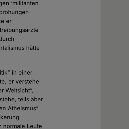
gen ‘militanten
rddrohungen
te er
treibungsärzte
 durch
talismus hätte
ik” in einer
te, er verstehe
er Weltsicht”,
stehe, teils aber
en Atheismus”
lkerung
nz normale Leute