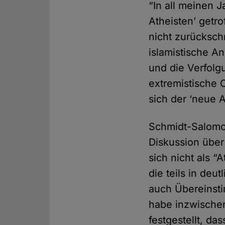
“In all meinen J
Atheisten’ getr
nicht zurückschr
islamistische A
und die Verfolg
extremistische 
sich der ‘neue A
Schmidt-Salomon
Diskussion über 
sich nicht als “
die teils in deu
auch Übereinst
habe inzwische
festgestellt, da