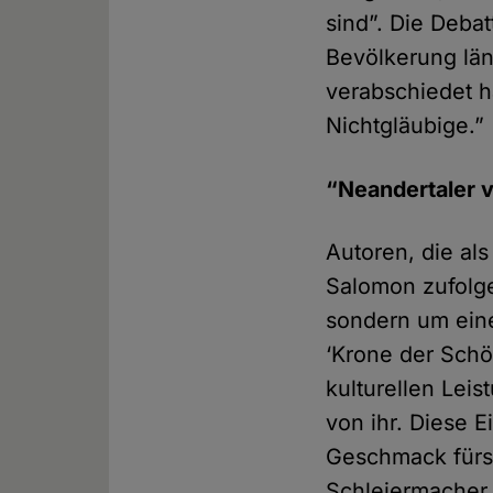
sind”. Die Debat
Bevölkerung län
verabschiedet h
Nichtgläubige.”
“Neandertaler 
Autoren, die al
Salomon zufolg
sondern um eine
‘Krone der Schöp
kulturellen Lei
von ihr. Diese E
Geschmack fürs 
Schleiermacher 