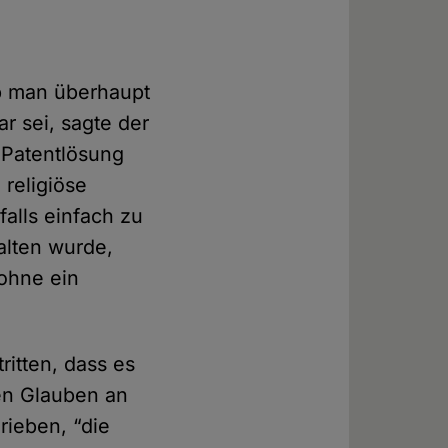
ob man überhaupt
r sei, sagte der
 Patentlösung
 religiöse
alls einfach zu
halten wurde,
 ohne ein
ritten, dass es
den Glauben an
rieben, “die