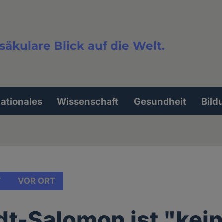
säkulare Blick auf die Welt.
extsuche
nationales
Wissenschaft
Gesundheit
Bild
T
VOR ORT
t-Salomon ist "kein