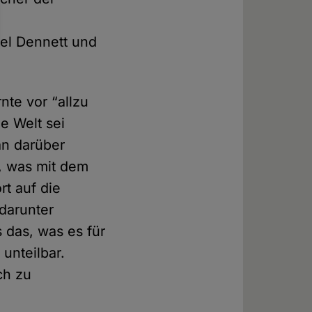
el Dennett und
te vor “allzu
e Welt sei
man darüber
n, was mit dem
rt auf die
 darunter
 das, was es für
unteilbar.
ch zu