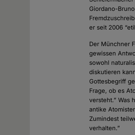
Giordano-Bruno-
Fremdzuschreibu
er seit 2006 “et
Der Münchner Fu
gewissen Antwor
sowohl naturalis
diskutieren kann
Gottesbegriff ge
Frage, ob es At
versteht.” Was 
antike Atomiste
Zumindest teilw
verhalten.”