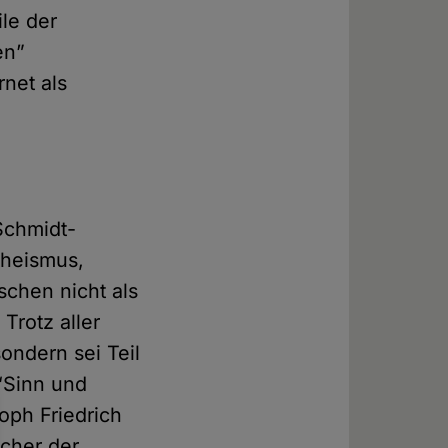
ile der
en”
rnet als
Schmidt-
theismus,
schen nicht als
Trotz aller
ondern sei Teil
 “Sinn und
oph Friedrich
echer der