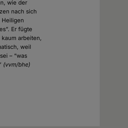
n, wie der
nzen nach sich
 Heiligen
s”. Er fügte
h kaum arbeiten,
atisch, weil
 sei – “was
.”
(vvm/bhe)