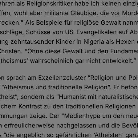
ahren als Religionskritiker habe ich keinen einzi
offen, wohl aber militante Gläubige, die vor Mo
ecken.” Als Beispiele für religiöse Gewalt nann
nschläge, Schüsse von US-Evangelikalen auf Ab
ung zehntausender Kinder in Nigeria als Hexen
Christen. “Ohne diese Gewalt und den Fundamen
theismus’ wahrscheinlich gar nicht entwickelt.”
 sprach am Exzellenzcluster “Religion und Polit
“Atheismus und traditionelle Religion”. Er beton
Atheist”, sondern als “Humanist mit naturalistisch
tlichem Kontrast zu den traditionellen Religionen 
immungen zeige. Der “Medienhype um den neu
n erfreulicherweise nachgelassen und die Bevö
ss “die angeblich so gefährlichen ‘Atheisten’ ga