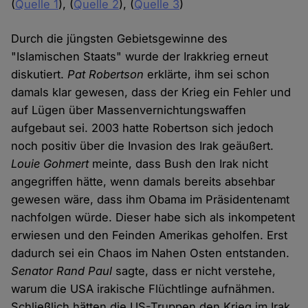
(
Quelle 1
), (
Quelle 2
), (
Quelle 3
)
Durch die jüngsten Gebietsgewinne des
"Islamischen Staats" wurde der Irakkrieg erneut
diskutiert.
Pat Robertson
erklärte, ihm sei schon
damals klar gewesen, dass der Krieg ein Fehler und
auf Lügen über Massenvernichtungswaffen
aufgebaut sei. 2003 hatte Robertson sich jedoch
noch positiv über die Invasion des Irak geäußert.
Louie Gohmert
meinte, dass Bush den Irak nicht
angegriffen hätte, wenn damals bereits absehbar
gewesen wäre, dass ihm Obama im Präsidentenamt
nachfolgen würde. Dieser habe sich als inkompetent
erwiesen und den Feinden Amerikas geholfen. Erst
dadurch sei ein Chaos im Nahen Osten entstanden.
Senator Rand Paul
sagte, dass er nicht verstehe,
warum die USA irakische Flüchtlinge aufnähmen.
Schließlich hätten die US-Truppen den Krieg im Irak