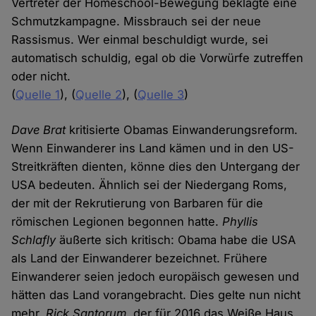
Vertreter der Homeschool-Bewegung beklagte eine
Schmutzkampagne. Missbrauch sei der neue
Rassismus. Wer einmal beschuldigt wurde, sei
automatisch schuldig, egal ob die Vorwürfe zutreffen
oder nicht.
(
Quelle 1
), (
Quelle 2
), (
Quelle 3
)
Dave Brat
kritisierte Obamas Einwanderungsreform.
Wenn Einwanderer ins Land kämen und in den US-
Streitkräften dienten, könne dies den Untergang der
USA bedeuten. Ähnlich sei der Niedergang Roms,
der mit der Rekrutierung von Barbaren für die
römischen Legionen begonnen hatte.
Phyllis
Schlafly
äußerte sich kritisch: Obama habe die USA
als Land der Einwanderer bezeichnet. Frühere
Einwanderer seien jedoch europäisch gewesen und
hätten das Land vorangebracht. Dies gelte nun nicht
mehr.
Rick Santorum
, der für 2016 das Weiße Haus