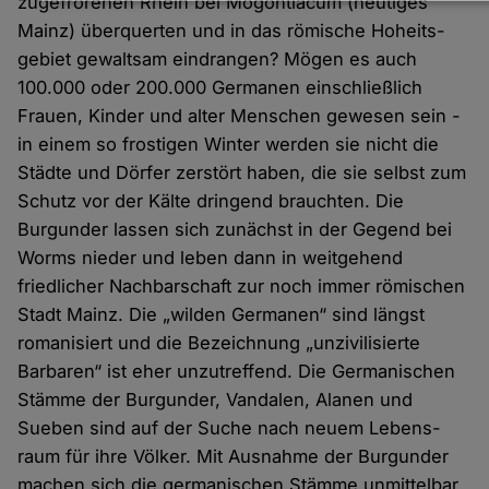
Daten
zugefrorenen Rhein bei Mogontiacum (heutiges
Mainz) überquerten und in das römische Hoheits­
und
gebiet gewaltsam eindrangen? Mögen es auch
Cookies
100.000 oder 200.000 Germanen einschließlich
Frauen, Kinder und alter Menschen gewesen sein -
in einem so frostigen Winter werden sie nicht die
Städte und Dörfer zerstört haben, die sie selbst zum
Schutz vor der Kälte dringend brauchten. Die
Burgunder lassen sich zunächst in der Gegend bei
Worms nieder und leben dann in weitgehend
friedlicher Nachbar­schaft zur noch immer römischen
Stadt Mainz. Die „wilden Germanen“ sind längst
romanisiert und die Bezeichnung „unzivilisierte
Barbaren“ ist eher unzutreffend. Die Germanischen
Stämme der Burgunder, Vandalen, Alanen und
Sueben sind auf der Suche nach neuem Lebens­
raum für ihre Völker. Mit Ausnahme der Burgunder
machen sich die germanischen Stämme unmittelbar