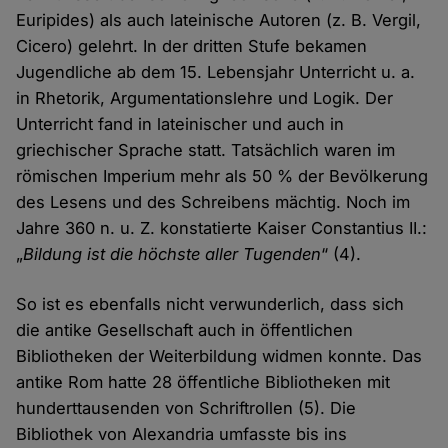
Euripides) als auch lateinische Autoren (z. B. Vergil,
Cicero) gelehrt. In der dritten Stufe bekamen
Jugendliche ab dem 15. Lebensjahr Unterricht u. a.
in Rhetorik, Argumen­­tations­lehre und Logik. Der
Unterricht fand in lateinischer und auch in
griechischer Sprache statt. Tatsächlich waren im
römischen Imperium mehr als 50 % der Bevölkerung
des Lesens und des Schreibens mächtig. Noch im
Jahre 360 n. u. Z. konstatierte Kaiser Constantius II.:
„
Bildung ist die höchste aller Tugenden
“ (4).
So ist es ebenfalls nicht verwunderlich, dass sich
die antike Gesell­schaft auch in öffent­lichen
Bibliotheken der Weiter­bildung widmen konnte. Das
antike Rom hatte 28 öffentliche Bibliotheken mit
hundert­tausenden von Schrift­rollen (5). Die
Bibliothek von Alexandria umfasste bis ins