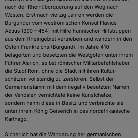
nach der Rhein­­über­querung auf den Weg nach
Westen. Erst nach vierzig Jahren werden die
Burgunder vom west­römischen Konsul Flavius
Aëtius (390 – 454) mit Hilfe hunnischer Hilfs­­truppen
aus dem Rhein­gebiet vertrieben und wandern in den
Osten Frank­­reichs (Burgund). Im Jahre 410
belagerten und besetzten die West­goten unter ihrem
Führer Alarich, selbst römischer Militär­befehls­haber,
die Stadt Rom, ohne die Stadt mit ihren Kultur­­
schätzen vollständig zu zerstören. Selbst der
Germanen­stamm mit dem negativ besetzten Namen
der Vandalen vernichtete keine Kunst­chätze,
sondern nahm diese in Besitz und verbrachte sie
unter ihrem König Geiserich in das nord­afrikanische
Karthago.
Sicherlich hat die Wanderung der germanischen