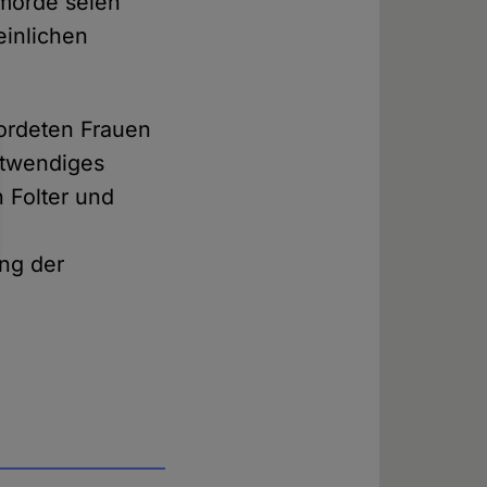
zmorde seien
einlichen
mordeten Frauen
otwendiges
 Folter und
ing der