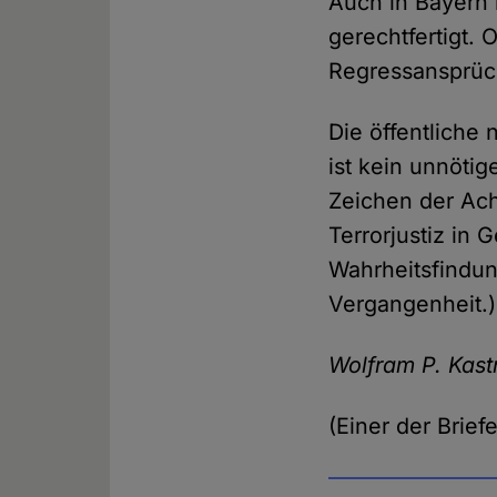
Auch in Bayern 
gerechtfertigt.
Regressansprü
Die öffentliche
ist kein unnöti
Zeichen der Ac
Terrorjustiz in 
Wahrheitsfindun
Vergangenheit.)
Wolfram P. Kastn
(Einer der Brie