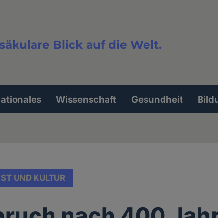
säkulare Blick auf die Welt.
extsuche
nationales
Wissenschaft
Gesundheit
Bild
ST UND KULTUR
pruch nach 400 Jah