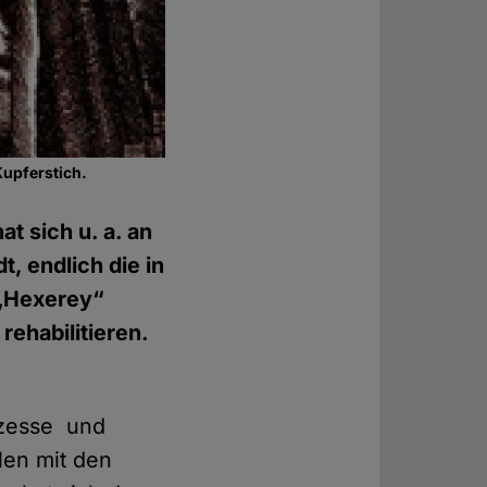
Kupferstich.
at sich u. a. an
, endlich die in
 „Hexerey“
ehabilitieren.
ozesse und
len mit den