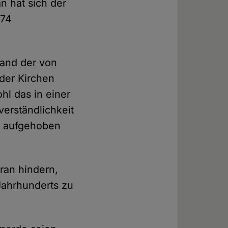
n hat sich der
274
mand der von
eder Kirchen
l das in einer
erständlichkeit
– aufgehoben
ran hindern,
 Jahrhunderts zu