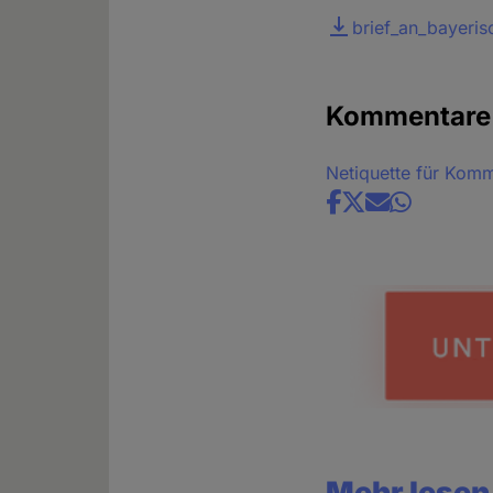
Datei
brief_an_bayeris
Kommentare
Netiquette für Kom
Share
news
Mehr lesen