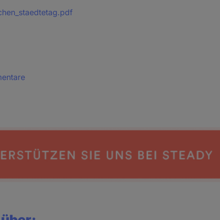
chen_staedtetag.pdf
mentare
 über: