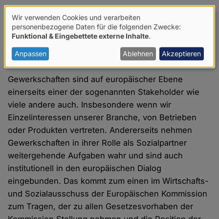
Wir verwenden Cookies und verarbeiten
Verwendung
personenbezogene Daten für die folgenden Zwecke:
Wie schätzen Sie die Möglichkeiten für
Funktional & Eingebettete externe Inhalte
.
von
Gewerkschaften ein, ihre Ziele auf der EU-Ebene zu
personenbezogenen
Anpassen
Ablehnen
Akzeptieren
erreichen?
Daten
Gewerkschaften sind auf europäischer Ebene
und
einerseits einer der sogenannten Stakeholder wie
Cookies
viele andere auch. Insbesondere wenn wir
Einzelinteressen unserer Branche, von Betrieben
oder Produkten vertreten. Andererseits nehmen
Gewerkschaften in ihrer Rolle als Sozialpartner
weitergehende Aufgaben wahr und sind auch
institutionell in den europäischen Dialog
eingebunden. Das kommt zum einen im Wirtschafts-
und Sozialausschuss der Europäischen Kommission
zum Tragen, der zu allen Gesetzesvorhaben der