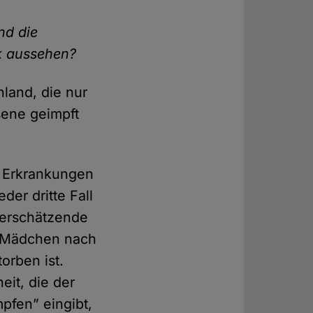
nd die
ik aussehen?
hland, die nur
sene geimpft
n Erkrankungen
der dritte Fall
terschätzende
n Mädchen nach
orben ist.
it, die der
pfen” eingibt,