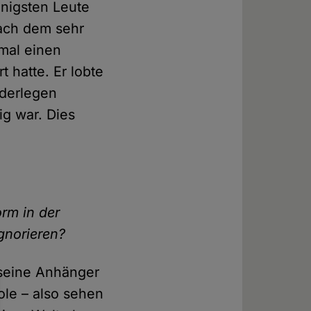
enigsten Leute
nach dem sehr
mal einen
 hatte. Er lobte
iderlegen
ig war. Dies
rm in der
ignorieren?
 seine Anhänger
ole – also sehen