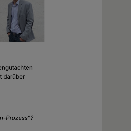
gengutachten
t darüber
rn-Prozess”?