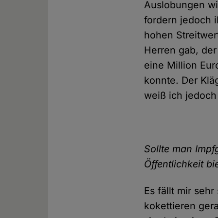
Auslobungen wie
fordern jedoch 
hohen Streitwer
Herren gab, der
eine Million Eu
konnte. Der Kläg
weiß ich jedoch
Sollte man Impf
Öffentlichkeit b
Es fällt mir se
kokettieren ger