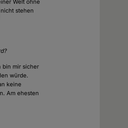
einer Welt ohne
 nicht stehen
rd?
 bin mir sicher
len würde.
an keine
en. Am ehesten