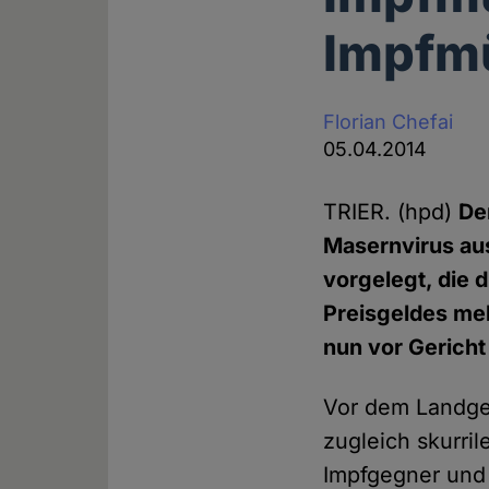
Impfmü
Florian Chefai
05.04.2014
TRIER. (hpd)
De
Masernvirus au
vorgelegt, die 
Preisgeldes me
nun vor Gericht 
Vor dem Landger
zugleich skurri
Impfgegner und 