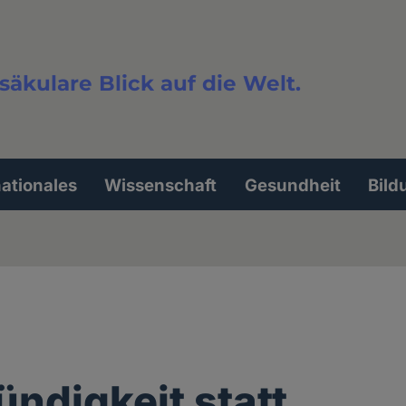
säkulare Blick auf die Welt.
extsuche
nationales
Wissenschaft
Gesundheit
Bild
ndigkeit statt