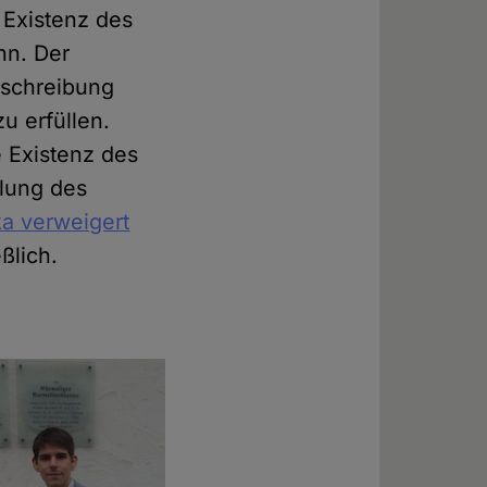
 Existenz des
nn. Der
usschreibung
u erfüllen.
e Existenz des
lung des
a verweigert
ßlich.