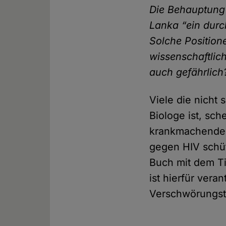
Die Behauptung 
Lanka “ein durch
Solche Position
wissenschaftlic
auch gefährlich
Viele die nicht
Biologe ist, sc
krankmachenden 
gegen HIV schüt
Buch mit dem Ti
ist hierfür vera
Verschwörungsth