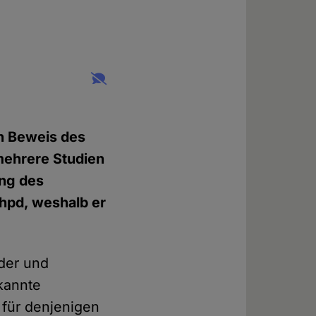
en Beweis des
mehrere Studien
ung des
hpd, weshalb er
der und
ekannte
 für denjenigen