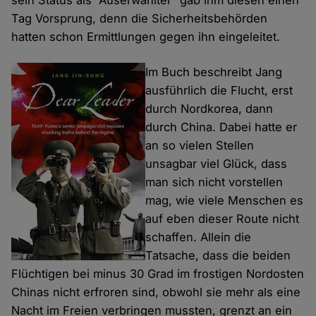
sein Status als “Auserwählter” gab ihm diesen einen
Tag Vorsprung, denn die Sicherheitsbehörden
hatten schon Ermittlungen gegen ihn eingeleitet.
Im Buch beschreibt Jang
ausführlich die Flucht, erst
durch Nordkorea, dann
durch China. Dabei hatte er
an so vielen Stellen
unsagbar viel Glück, dass
man sich nicht vorstellen
mag, wie viele Menschen es
auf eben dieser Route nicht
schaffen. Allein die
Tatsache, dass die beiden
Flüchtigen bei minus 30 Grad im frostigen Nordosten
Chinas nicht erfroren sind, obwohl sie mehr als eine
Nacht im Freien verbringen mussten, grenzt an ein