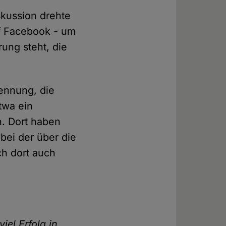
skussion drehte
uf Facebook - um
rung steht, die
rennung, die
twa ein
n. Dort haben
bei der über die
ch dort auch
iel Erfolg in