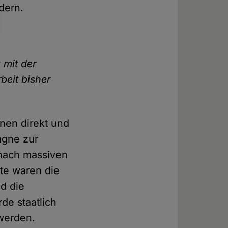
dern.
 mit der
beit bisher
onen direkt und
pagne zur
 nach massiven
kte waren die
d die
de staatlich
 werden.