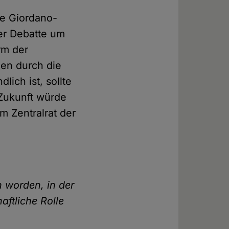
ie Giordano-
er Debatte um
orm der
gen durch die
lich ist, sollte
 Zukunft würde
m Zentralrat der
n worden, in der
aftliche Rolle