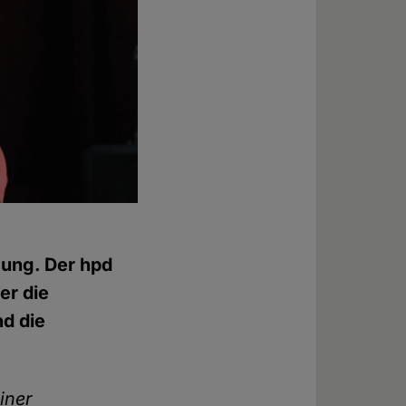
igung. Der hpd
er die
d die
iner