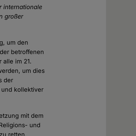
 internationale
n großer
ig, um den
der betroffenen
 alle im 21.
werden, um dies
s der
und kollektiver
etzung mit dem
Religions- und
zu retten.