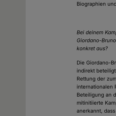
Biographien und 
Bei deinem Kamp
Giordano-Bruno-
konkret aus?
Die Giordano-Br
indirekt beteili
Rettung der zum
internationalen
Beteiligung an 
mitinitiierte Ka
anerkannt, dass