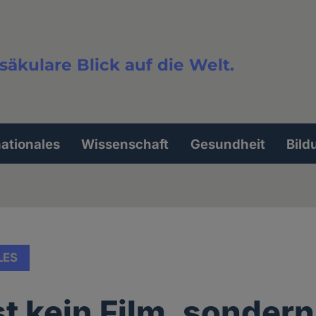
säkulare Blick auf die Welt.
extsuche
nationales
Wissenschaft
Gesundheit
Bild
LES
st kein Film, sondern