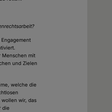
enrechtsarbeit?
as Engagement
iviert.
er Menschen mit
chen und Zielen
ime, welche die
chtlosen
 wollen wir, das
 die