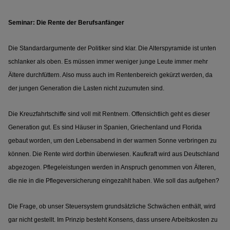
Seminar: Die Rente der Berufsanfänger
Die Standardargumente der Politiker sind klar. Die Alterspyramide ist unten
schlanker als oben. Es müssen immer weniger junge Leute immer mehr
Ältere durchfüttern. Also muss auch im Rentenbereich gekürzt werden, da
der jungen Generation die Lasten nicht zuzumuten sind.
Die Kreuzfahrtschiffe sind voll mit Rentnern. Offensichtlich geht es dieser
Generation gut. Es sind Häuser in Spanien, Griechenland und Florida
gebaut worden, um den Lebensabend in der warmen Sonne verbringen zu
können. Die Rente wird dorthin überwiesen. Kaufkraft wird aus Deutschland
abgezogen. Pflegeleistungen werden in Anspruch genommen von Älteren,
die nie in die Pflegeversicherung eingezahlt haben. Wie soll das aufgehen?
Die Frage, ob unser Steuersystem grundsätzliche Schwächen enthält, wird
gar nicht gestellt. Im Prinzip besteht Konsens, dass unsere Arbeitskosten zu