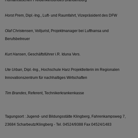
Humanistischen Freidenkerbundes Brandenburg
Horst Prem
, Dipl.-Ing.,
Luft- und Raumfahrt, Vizepräsident des DFW
Olaf Christensen
, Volljurist,
Projektmanager bei Lufthansa und
Berufsbetreuer
Kurt Hansen
, Geschäftsführer i.R.
Iduna Vers.
Ute Urban
, Dipl.-Ing.,
Hochschule Harz Projektleiterin im Regionalen
Innovationszentrum für nachhaltiges Wirtschaften
Tim Brandes
, Referent,
Technikerkrankenkasse
Tagungsort :
Jugend- und Bildungsstätte Klingberg, Fahrenkampsweg 7,
23684 Scharbeutz/Klingberg - Tel. 04524/9388 Fax 04524/1483