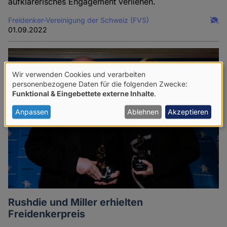
aufklärerisches Engagement verliehen.
Freidenker-Vereinigung der Schweiz (FVS)
01.09.2022
Wir verwenden Cookies und verarbeiten
Verwendung
personenbezogene Daten für die folgenden Zwecke:
Funktional & Eingebettete externe Inhalte
.
von
personenbezogenen
Anpassen
Ablehnen
Akzeptieren
Daten
und
Cookies
Rushdie und Miller erhielten
Freidenkerpreis