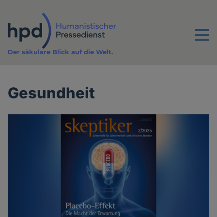
Direkt
zum
Inhalt
Menu
Der säkulare Blick auf die Welt.
Gesundheit