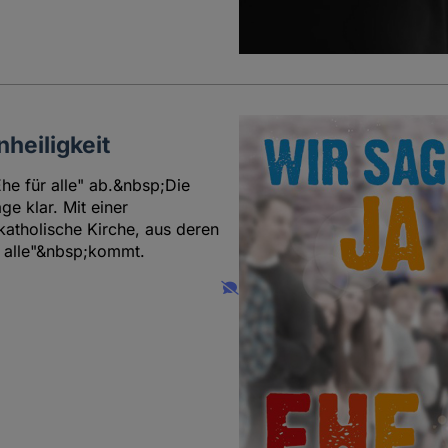
nheiligkeit
e für alle" ab.&nbsp;Die
e klar. Mit einer
katholische Kirche, aus deren
r alle"&nbsp;kommt.