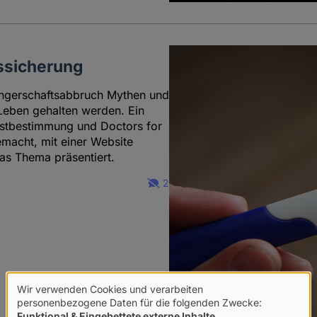
tssicherung
ngerschaftsabbruch Mythen und
Leben gehalten werden. Ein
stbestimmung und Doctors for
macht, mit einer Website
as Thema präsentiert.
2
Wir verwenden Cookies und verarbeiten
Verwendung
personenbezogene Daten für die folgenden Zwecke:
Funktional & Eingebettete externe Inhalte
.