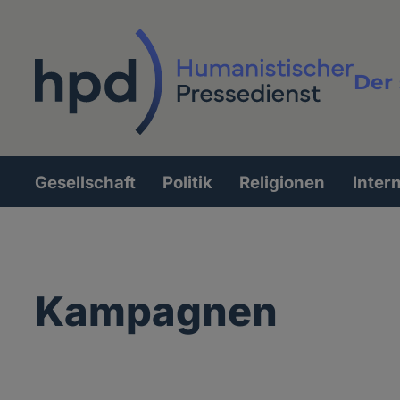
Direkt
zum
Inhalt
Der 
Vollt
Gesellschaft
Politik
Religionen
Inter
Hauptnavigation
Kampagnen