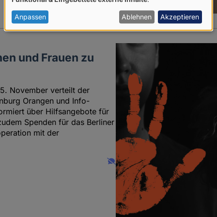
von
personenbezogenen
Anpassen
Ablehnen
Akzeptieren
Daten
und
en und Frauen zu
Cookies
5. November verteilt der
tenburg Orangen und Info-
rmiert über Hilfsangebote für
 zudem Spenden für das Berliner
operation mit der