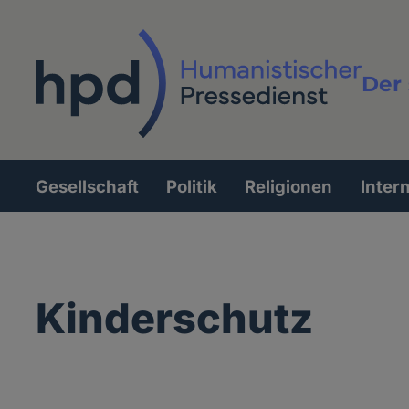
Direkt
zum
Inhalt
Der 
Vollt
Gesellschaft
Politik
Religionen
Inter
Hauptnavigation
Kinderschutz