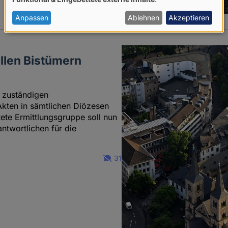
von
personenbezogenen
Anpassen
Ablehnen
Akzeptieren
Daten
und
llen Bistümern
Cookies
r zuständigen
ten in sämtlichen Diözesen
tete Ermittlungsgruppe soll nun
ntwortlichen für die
31