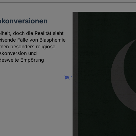
skonversionen
heit, doch die Realität sieht
eisende Fälle von Blasphemie
nen besonders religiöse
gskonversion und
andesweite Empörung
1