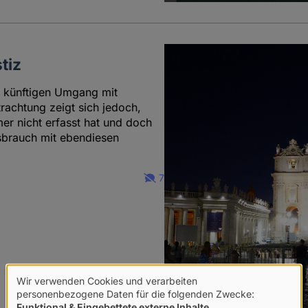
tiz
m künftigen Umgang mit
rachtung zeigt sich jedoch,
r nicht erfasst hat und doch
ssbrauch mit ebendiesen
7
Wir verwenden Cookies und verarbeiten
Verwendung
personenbezogene Daten für die folgenden Zwecke:
Funktional & Eingebettete externe Inhalte
.