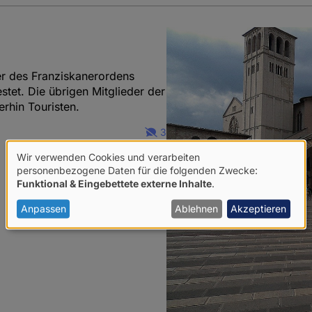
er des Franziskanerordens
stet. Die übrigen Mitglieder der
rhin Touristen.
3
Wir verwenden Cookies und verarbeiten
Verwendung
personenbezogene Daten für die folgenden Zwecke:
Funktional & Eingebettete externe Inhalte
.
von
personenbezogenen
Anpassen
Ablehnen
Akzeptieren
Daten
und
Cookies