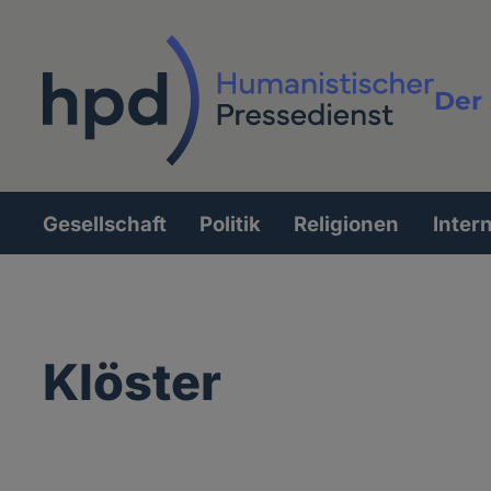
Direkt
zum
Inhalt
Der 
Vollt
Gesellschaft
Politik
Religionen
Inter
Hauptnavigation
Klöster