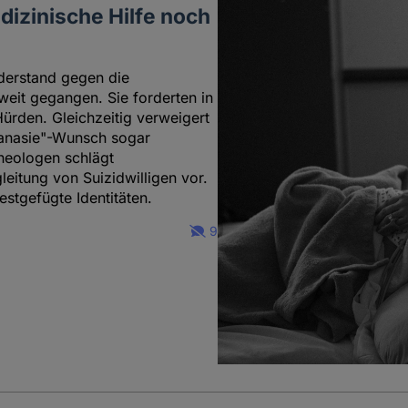
edizinische Hilfe noch
iderstand gegen die
weit gegangen. Sie forderten in
ürden. Gleichzeitig verweigert
hanasie"-Wunsch sogar
heologen schlägt
eitung von Suizidwilligen vor.
festgefügte Identitäten.
9