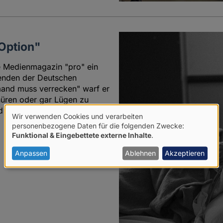
 Option"
e Medienmagazin "pro" ein
zenden der Deutschen
iemand muss verrecken" warf er
hüren oder gar Lügen zu
d eine Antwort verfasst.
Wir verwenden Cookies und verarbeiten
Verwendung
personenbezogene Daten für die folgenden Zwecke:
7
Funktional & Eingebettete externe Inhalte
.
von
personenbezogenen
Anpassen
Ablehnen
Akzeptieren
Daten
und
Cookies