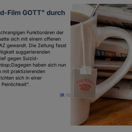
zid-Film GOTT" durch
ochrangigen Funktionären der
hatte sich mit einem offenen
AZ gewandt. Die Zeitung fasst
ltigkeit suggerierenden
rief gegen Suizid-
&nbsp;Dagegen haben sich nun
 mit praktizierenden
chten sich in einer
einlichkeit".
10