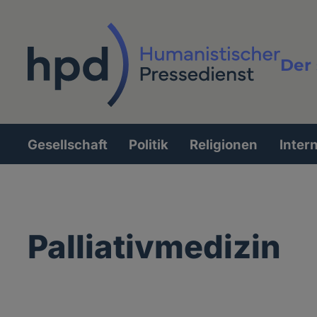
Direkt
zum
Inhalt
Der 
Vollt
Gesellschaft
Politik
Religionen
Inter
Hauptnavigation
Palliativmedizin