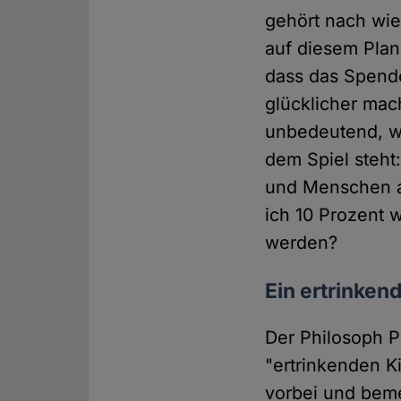
gehört nach wie
auf diesem Pla
dass das Spende
glücklicher mac
unbedeutend, we
dem Spiel steht:
und Menschen au
ich 10 Prozent
werden?
Ein ertrinken
Der Philosoph 
"ertrinkenden K
vorbei und bemer