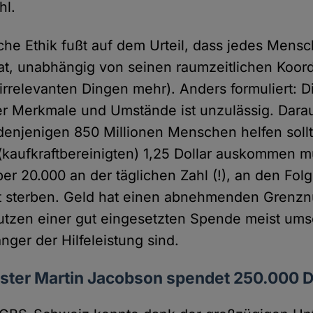
hl.
che Ethik fußt auf dem Urteil, dass jedes Men
at, unabhängig von seinen raumzeitlichen Koor
irrelevanten Dingen mehr). Anders formuliert: D
r Merkmale und Umstände ist unzulässig. Daraus
r denjenigen 850 Millionen Menschen helfen sollt
 (kaufkraftbereinigten) 1,25 Dollar auskommen 
er 20.000 an der täglichen Zahl (!), an den Fol
t sterben. Geld hat einen abnehmenden Grenzn
utzen einer gut eingesetzten Spende meist umso 
nger der Hilfeleistung sind.
ster Martin Jacobson spendet 250.000 D