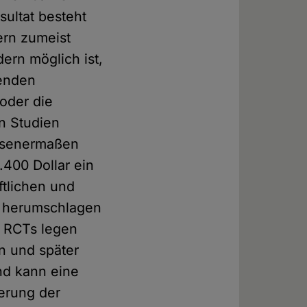
sultat besteht
ern zumeist
ern möglich ist,
henden
oder die
n Studien
iesenermaßen
.400 Dollar ein
ftlichen und
t herumschlagen
: RCTs legen
n und später
nd kann eine
ierung der