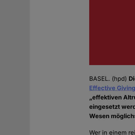
BASEL. (hpd)
Di
Effective Givin
„effektiven Alt
eingesetzt wer
Wesen möglichs
Wer in einem re