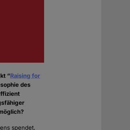
kt “
Raising for
losophie des
fizient
gsfähiger
möglich?
mens spendet,