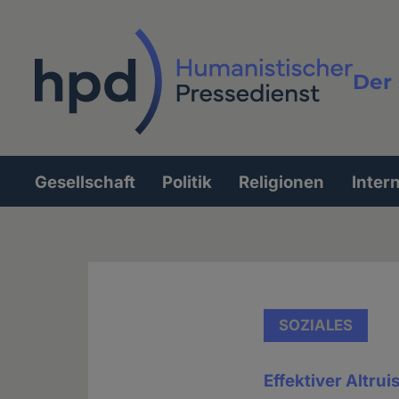
Direkt
zum
Inhalt
Der 
Vollt
Gesellschaft
Politik
Religionen
Inter
Hauptnavigation
SOZIALES
Effektiver Altru