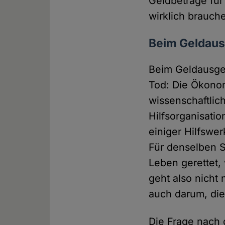
Geldbeträge für
wirklich brauch
Beim Geldaus
Beim Geldausge
Tod: Die Ökono
wissenschaftlic
Hilfsorganisati
einiger Hilfswe
Für denselben
Leben gerettet,
geht also nicht
auch darum, die
Die Frage nach