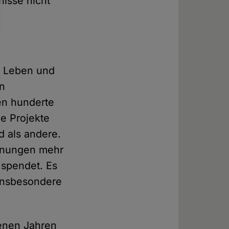
nisse nicht
m Leben und
en
n hunderte
e Projekte
d als andere.
dnungen mehr
 spendet. Es
 insbesondere
enen Jahren