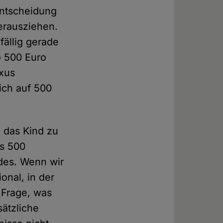
Entscheidung
erausziehen.
fällig gerade
o 500 Euro
uxus
ich auf 500
 das Kind zu
ns 500
ndes. Wenn wir
onal, in der
 Frage, was
sätzliche