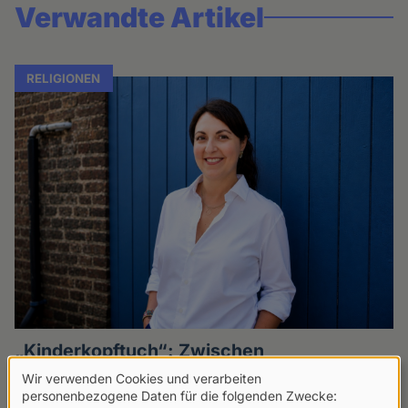
Verwandte Artikel
RELIGIONEN
„Kinderkopftuch“: Zwischen
Religionsfreiheit, Gleichberechtigung und
Wir verwenden Cookies und verarbeiten
Kindeswohl
Verwendung
personenbezogene Daten für die folgenden Zwecke: