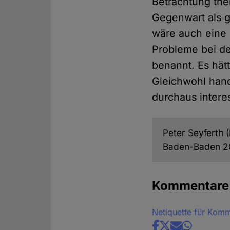
Betrachtung th
Gegenwart als g
wäre auch eine 
Probleme bei d
benannt. Es hät
Gleichwohl hand
durchaus inter
Peter Seyferth 
Baden-Baden 20
Kommentare
Netiquette für Kom