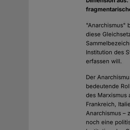
Dimension aus. 
fragmentarisch
"Anarchismus" b
diese Gleichset
Sammelbezeichn
Institution des 
erfassen will.
Der Anarchismus
bedeutende Roll
des Marxismus a
Frankreich, It
Anarchismus – z
noch eine polit