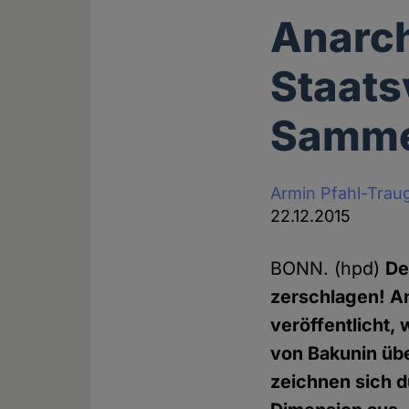
Anarch
Staats
Samme
Armin Pfahl-Trau
22.12.2015
BONN. (hpd)
De
zerschlagen! A
veröffentlicht,
von Bakunin übe
zeichnen sich d