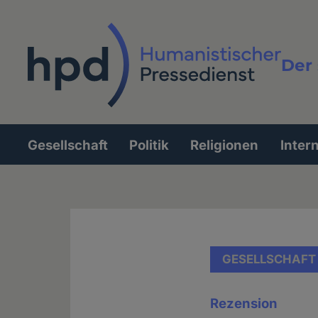
Direkt
zum
Inhalt
Der 
Vollt
Gesellschaft
Politik
Religionen
Inter
Hauptnavigation
GESELLSCHAFT
Rezension