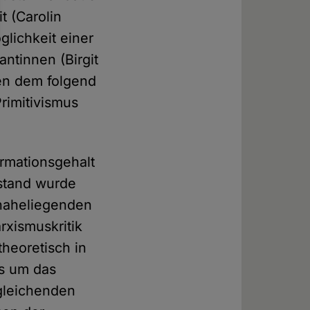
t (Carolin
glichkeit einer
ntinnen (Birgit
en dem folgend
rimitivismus
ormationsgehalt
stand wurde
 naheliegenden
xismuskritik
heoretisch in
es um das
rgleichenden