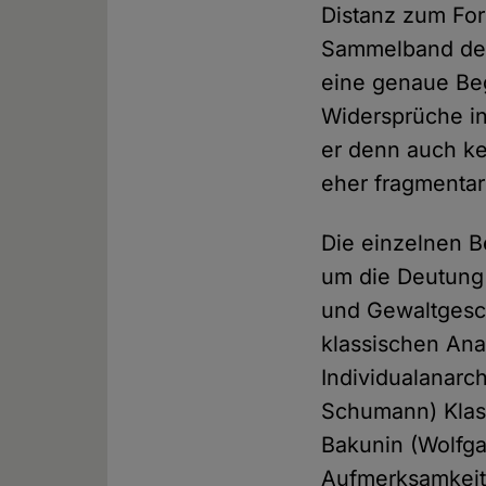
Distanz zum Fo
Sammelband der 
eine genaue Be
Widersprüche in
er denn auch ke
eher fragmentar
Die einzelnen B
um die Deutung 
und Gewaltgesch
klassischen An
Individualanarc
Schumann) Klass
Bakunin (Wolfga
Aufmerksamkeit 