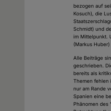
bezogen auf sei
Kosuch), die Lu
Staatszerschlag
Schmidt) und d
im Mittelpunkt.
(Markus Huber)
Alle Beiträge s
geschrieben. D
bereits als kri
Themen fehlen i
nur am Rande vo
Spanien eine bes
Phänomen des "A