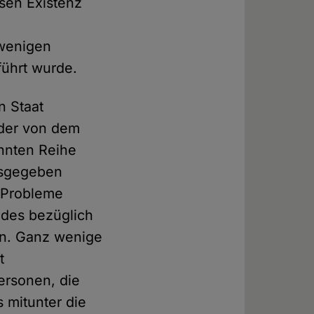
ssen Existenz
 wenigen
führt wurde.
n Staat
 der von dem
annten Reihe
usgegeben
e Probleme
ndes bezüglich
n. Ganz wenige
t
ersonen, die
 mitunter die