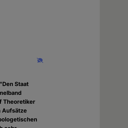
 "Den Staat
mmelband
f Theoretiker
n Aufsätze
apologetischen