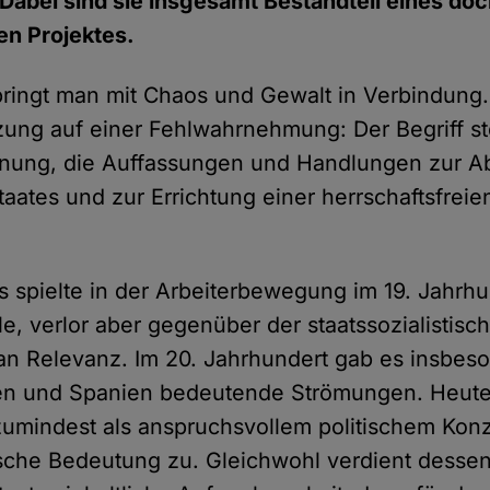
Dabei sind sie insgesamt Bestandteil eines doc
en Projektes.
ringt man mit Chaos und Gewalt in Verbindung.
zung auf einer Fehlwahrnehmung: Der Begriff st
ung, die Auffassungen und Handlungen zur Ab
Staates und zur Errichtung einer herrschaftsfreie
 spielte in der Arbeiterbewegung im 19. Jahrhu
e, verlor aber gegenüber der staatssozialistis
n Relevanz. Im 20. Jahrhundert gab es insbeso
alien und Spanien bedeutende Strömungen. Heu
umindest als anspruchsvollem politischem Kon
ische Bedeutung zu. Gleichwohl verdient dessen 