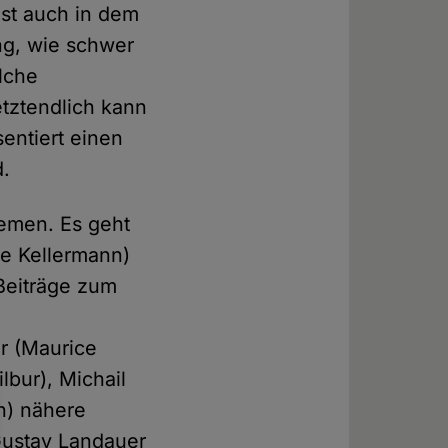
st auch in dem
ng, wie schwer
lche
tztendlich kann
entiert einen
d.
hemen. Es geht
pe Kellermann)
Beiträge zum
r (Maurice
bur), Michail
h) nähere
Gustav Landauer