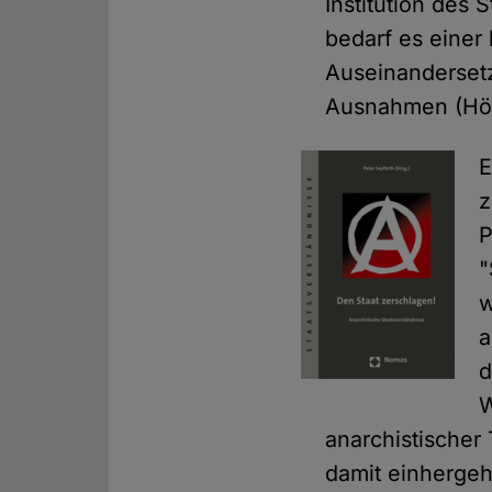
Institution des 
bedarf es einer 
Auseinandersetz
Ausnahmen (Höff
E
z
P
"
w
a
d
W
anarchistischer
damit einhergeh