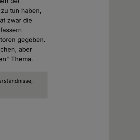
men der
 zu tun haben,
at zwar die
fassern
utoren gegeben.
schen, aber
hen" Thema.
erständnisse,