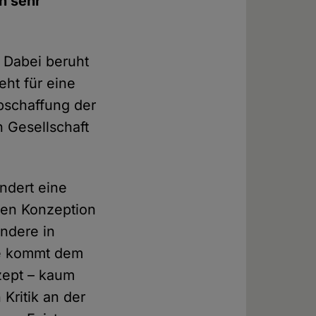
h sehr
 Dabei beruht
eht für eine
schaffung der
n Gesellschaft
ndert eine
chen Konzeption
ndere in
te kommt dem
zept – kaum
Kritik an der