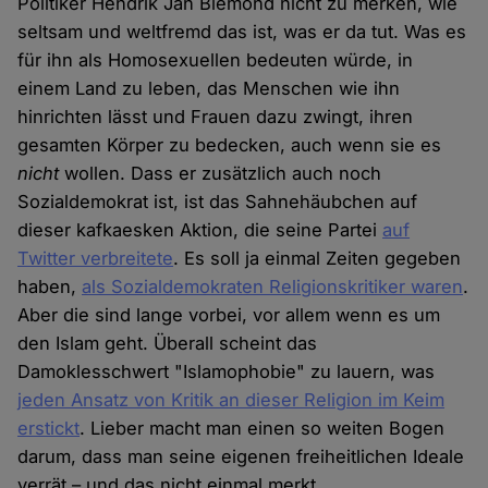
Politiker Hendrik Jan Biemond nicht zu merken, wie
seltsam und weltfremd das ist, was er da tut. Was es
für ihn als Homosexuellen bedeuten würde, in
einem Land zu leben, das Menschen wie ihn
hinrichten lässt und Frauen dazu zwingt, ihren
gesamten Körper zu bedecken, auch wenn sie es
nicht
wollen. Dass er zusätzlich auch noch
Sozialdemokrat ist, ist das Sahnehäubchen auf
dieser kafkaesken Aktion, die seine Partei
auf
Twitter verbreitete
. Es soll ja einmal Zeiten gegeben
haben,
als Sozialdemokraten Religionskritiker waren
.
Aber die sind lange vorbei, vor allem wenn es um
den Islam geht. Überall scheint das
Damoklesschwert "Islamophobie" zu lauern, was
jeden Ansatz von Kritik an dieser Religion im Keim
erstickt
. Lieber macht man einen so weiten Bogen
darum, dass man seine eigenen freiheitlichen Ideale
verrät – und das nicht einmal merkt.