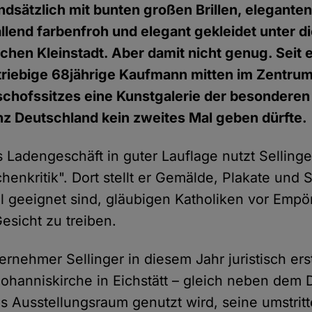
ndsätzlich mit bunten großen Brillen, elegante
llend farbenfroh und elegant gekleidet unter 
chen Kleinstadt. Aber damit nicht genug. Seit 
triebige 68jährige Kaufmann mitten im Zentru
schofssitzes eine Kunstgalerie der besonderen 
anz Deutschland kein zweites Mal geben dürfte.
 Ladengeschäft in guter Lauflage nutzt Sellinge
chenkritik". Dort stellt er Gemälde, Plakate und 
gel geeignet sind, gläubigen Katholiken vor Empö
esicht zu treiben.
rnehmer Sellinger in diesem Jahr juristisch erstr
Johanniskirche in Eichstätt – gleich neben dem 
ls Ausstellungsraum genutzt wird, seine umstri