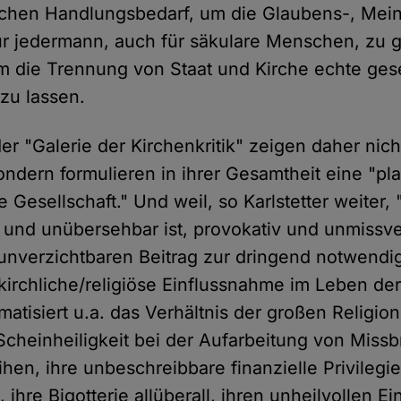
ichen Handlungsbedarf, um die Glaubens-, Mei
für jedermann, auch für säkulare Menschen, zu 
 die Trennung von Staat und Kirche echte gese
 zu lassen.
r "Galerie der Kirchenkritik" zeigen daher nich
sondern formulieren in ihrer Gesamtheit eine "pl
 Gesellschaft." Und weil, so Karlstetter weiter, 
t und unübersehbar ist, provokativ und unmissve
n unverzichtbaren Beitrag zur dringend notwendi
kirchliche/religiöse Einflussnahme im Leben de
atisiert u.a. das Verhältnis der großen Religio
 Scheinheiligkeit bei der Aufarbeitung von Missb
hen, ihre unbeschreibbare finanzielle Privileg
 ihre Bigotterie allüberall, ihren unheilvollen Ein