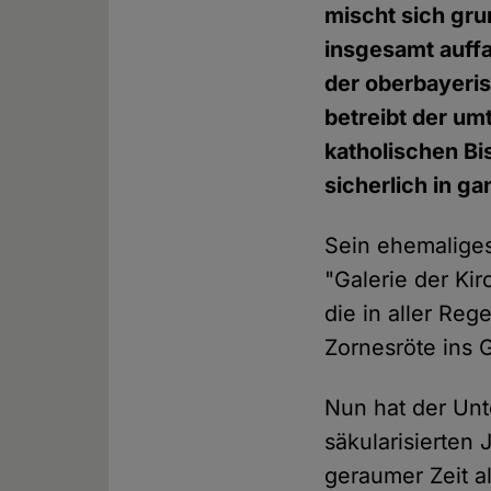
mischt sich gru
insgesamt auffa
der oberbayeris
betreibt der um
katholischen Bi
sicherlich in g
Sein ehemaliges
"Galerie der Kir
die in aller Re
Zornesröte ins G
Nun hat der Unte
säkularisierten 
geraumer Zeit a