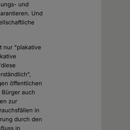
nungs- und
garantieren. Und
llschaftliche
t nur "plakative
akative
"diese
rständlich",
gen öffentlichen
r Bürger auch
nen zur
rauchsfällen in
ierung durch den
fluss in