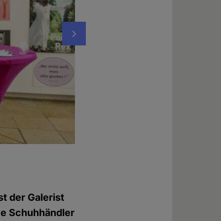
Nächstes
Die Laudatio hält Andreas Karlstetter, Päd
Neuburg/Donau
Foto: © Martin Pauleser
t der Galerist
ge Schuhhändler