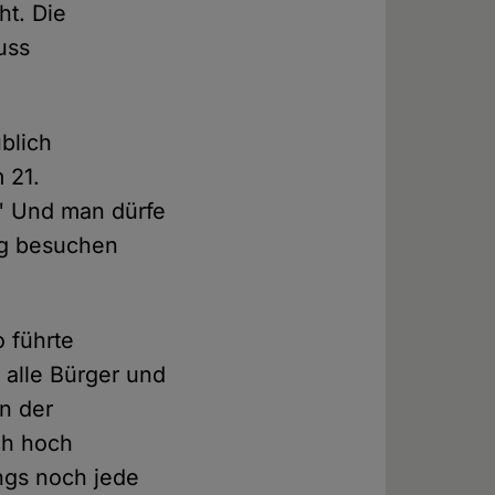
ht. Die
uss
ublich
 21.
." Und man dürfe
ng besuchen
o führte
n alle Bürger und
in der
ch hoch
ngs noch jede