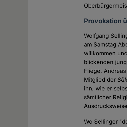
Oberbürgermeis
Provokation ü
Wolfgang Sellin
am Samstag Aben
willkommen und
blickenden jun
Fliege. Andreas 
Mitglied der
Säk
ihn, wie er selb
sämtlicher Relig
Ausdrucksweisen
Wo Sellinger "de