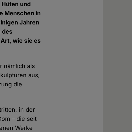
n Hüten und
die Menschen in
einigen Jahren
m des
Art, wie sie es
r nämlich als
Skulpturen aus,
rung die
itten, in der
Dom – die seit
ttenen Werke