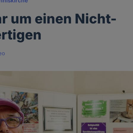
nniskirche
r um einen Nicht-
ertigen
eo