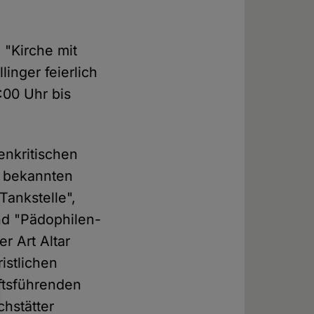
 "Kirche mit
inger feierlich
:00 Uhr bis
enkritischen
r bekannten
Tankstelle",
nd "Pädophilen-
er Art Altar
ristlichen
äftsführenden
chstätter