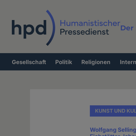
Direkt
zum
Inhalt
Der 
Vollt
Gesellschaft
Politik
Religionen
Inter
Hauptnavigation
KUNST UND KU
Wolfgang Selling