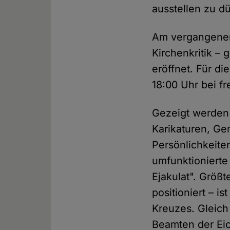
ausstellen zu dü
Am vergangenen 
Kirchenkritik –
eröffnet. Für d
18:00 Uhr bei fr
Gezeigt werden 
Karikaturen, G
Persönlichkeiten
umfunktionierte
Ejakulat". Größt
positioniert – i
Kreuzes. Gleich
Beamten der Eich