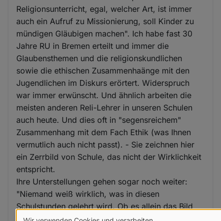
Religionsunterricht, egal, welcher Art, ist immer
auch ein Aufruf zu Missionierung, soll Kinder zu
mündigen Gläubigen machen". Ich habe fast 30
Jahre RU in Bremen erteilt und immer die
Glaubensthemen und die religionskundlichen
sowie die ethischen Zusammenhaänge mit den
Jugendlichen im Diskurs erörtert. Widerspruch
war immer erwünscht. Und ähnlich arbeiten die
meisten anderen Reli-Lehrer in unseren Schulen
auch heute. Und dies oft in "segensreichem"
Zusammenhang mit dem Fach Ethik (was Ihnen
vermutlich auch nicht passt). - Sie zeichnen hier
ein Zerrbild von Schule, das nicht der Wirklichkeit
entspricht.
Ihre Unterstellungen gehen sogar noch weiter:
"Niemand weiß wirklich, was in diesen
Schulstunden gelehrt wird. Ob es allein das Bild
von Barmherzigkeit und Gnade ist, darf bezweifelt
Wir verwenden Cookies und verarbeiten