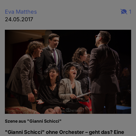
Eva Matthes
1
24.05.2017
Szene aus "Gianni Schicci"
Sz
"Gianni Schicci" ohne Orchester – geht das? Eine