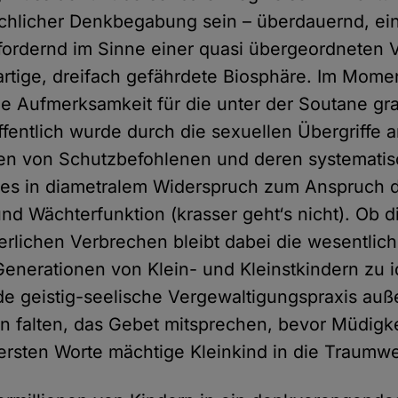
chlicher Denkbegabung sein – überdauernd, ei
r fordernd im Sinne einer quasi übergeordneten
gartige, dreifach gefährdete Biosphäre. Im Momen
sche Aufmerksamkeit für die unter der Soutane gr
öffentlich wurde durch die sexuellen Übergriffe 
en von Schutzbefohlenen und deren systemati
les in diametralem Widerspruch zum Anspruch 
nd Wächterfunktion (krasser geht‘s nicht). Ob d
erlichen Verbrechen bleibt dabei die wesentlic
enerationen von Klein- und Kleinstkindern zu 
 geistig-seelische Vergewaltigungspraxis auß
n falten, das Gebet mitsprechen, bevor Müdigke
ersten Worte mächtige Kleinkind in die Traumwe