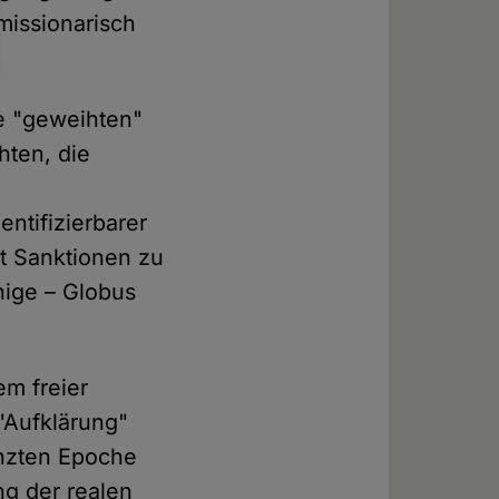
missionarisch
re "geweihten"
hten, die
ntifizierbarer
it Sanktionen zu
hige – Globus
m freier
 "Aufklärung"
enzten Epoche
g der realen