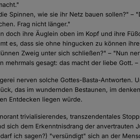
macht."
ie Spinnen, wie sie ihr Netz bauen sollen?" – "
chen. Frag nicht länger."
n doch ihre Äuglein oben im Kopf und ihre Fü
t es, dass sie ohne hingucken zu können ihre
nnen Zweig unter sich schließen?" – "Nun ner
on mehrmals gesagt: das macht der liebe Gott. – 
agerei nerven solche Gottes-Basta-Antworten. 
glück, das im wundernden Bestaunen, im denke
en Entdecken liegen würde.
norant trivialisierendes, transzendentales Stopps
nd sich dem Erkenntnisdrang der anvertrauten J
(darf ich sagen?) "versündigt" sich an der Mens