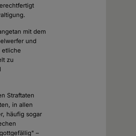
rechtfertigt
altigung.
 angetan mit dem
elwerfer und
 etliche
lt zu
d
en Straftaten
en, in allen
r, häufig sogar
rechen
ottgefällig" –