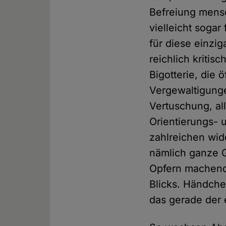
Befreiung mens
vielleicht soga
für diese einzi
reichlich kriti
Bigotterie, die 
Vergewaltigung
Vertuschung, al
Orientierungs- u
zahlreichen wid
nämlich ganze G
Opfern machende
Blicks. Händche
das gerade der 