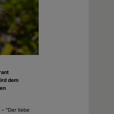
rant
wird dem
den
– "Der liebe