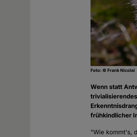
Foto: © Frank Nicolai
Wenn statt Antw
trivialisierend
Erkenntnisdran
frühkindlicher I
"Wie kommt's, d