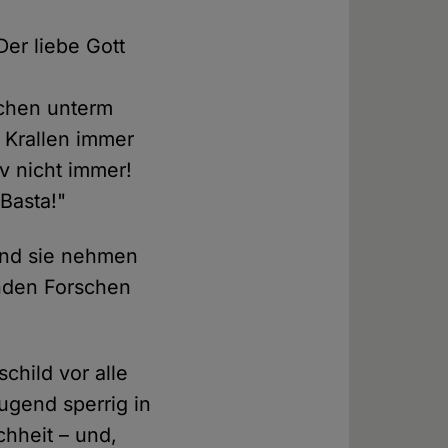
Der liebe Gott
ßchen unterm
 Krallen immer
v nicht immer!
Basta!"
Und sie nehmen
nden Forschen
child vor alle
ugend sperrig in
chheit – und,