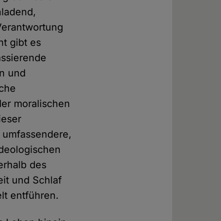
nladend,
 Verantwortung
t gibt es
assierende
an und
sche
der moralischen
ieser
h umfassendere,
ideologischen
erhalb des
it und Schlaf
lt entführen.