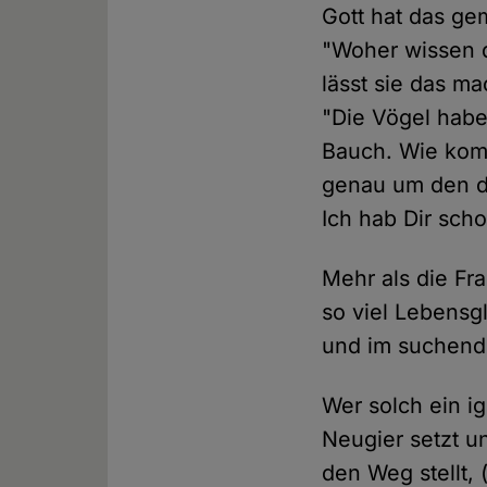
Gott hat das ge
"Woher wissen d
lässt sie das ma
"Die Vögel habe
Bauch. Wie komm
genau um den dü
Ich hab Dir sch
Mehr als die Fr
so viel Lebens
und im suchend
Wer solch ein ig
Neugier setzt u
den Weg stellt, 