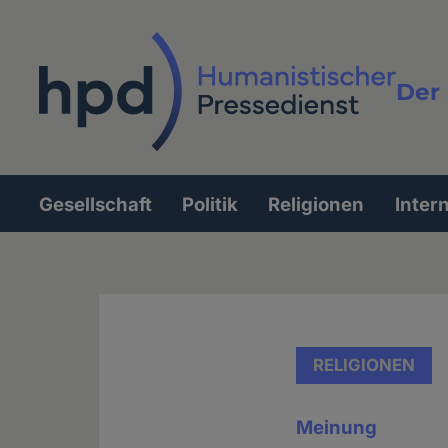
Direkt
zum
Inhalt
Der 
Vollt
Gesellschaft
Politik
Religionen
Inter
Hauptnavigation
RELIGIONEN
Meinung