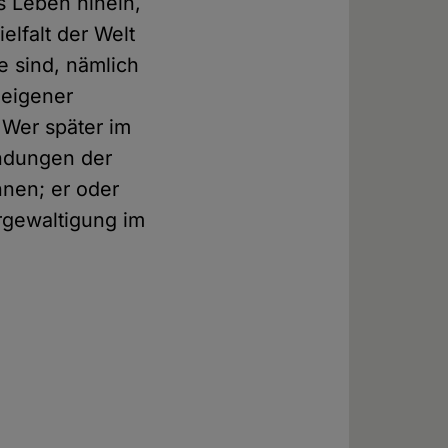
 Leben hinein,
elfalt der Welt
e sind, nämlich
 eigener
Wer später im
indungen der
nnen; er oder
Vergewaltigung im