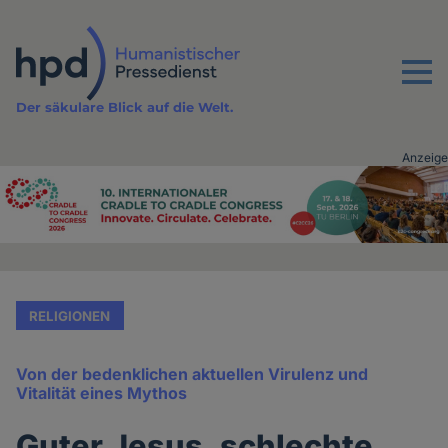
Direkt
zum
Inhalt
Menu
Der säkulare Blick auf die Welt.
Anzeige
Advertising
vor
Inhalt
RELIGIONEN
Von der bedenklichen aktuellen Virulenz und
Vitalität eines Mythos
Guter Jesus, schlechte