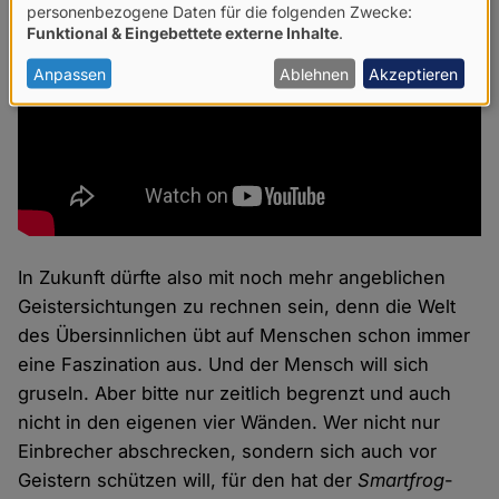
Verwendung
personenbezogene Daten für die folgenden Zwecke:
Funktional & Eingebettete externe Inhalte
.
von
personenbezogenen
Anpassen
Ablehnen
Akzeptieren
Daten
und
Cookies
In Zukunft dürfte also mit noch mehr angeblichen
Geistersichtungen zu rechnen sein, denn die Welt
des Übersinnlichen übt auf Menschen schon immer
eine Faszination aus. Und der Mensch will sich
gruseln. Aber bitte nur zeitlich begrenzt und auch
nicht in den eigenen vier Wänden. Wer nicht nur
Einbrecher abschrecken, sondern sich auch vor
Geistern schützen will, für den hat der
Smartfrog
-