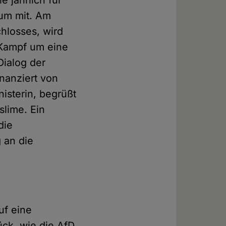
aum mit. Am
hlosses, wird
 Kampf um eine
Dialog der
nanziert von
isterin, begrüßt
slime. Ein
die
 an die
uf eine
ück, wie die AfD