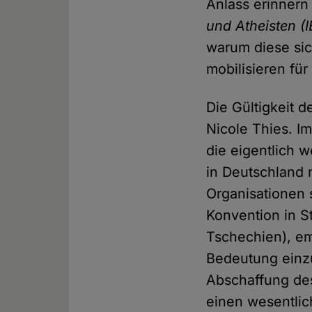
Anlass erinnern
und Atheisten (
warum diese sic
mobilisieren für
Die Gültigkeit d
Nicole Thies. Im
die eigentlich
in Deutschland n
Organisationen s
Konvention in St
Tschechien), em
Bedeutung einzu
Abschaffung des
einen wesentlic