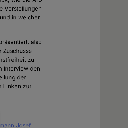
re Vorstellungen
 und in welcher
räsentiert, also
er Zuschüsse
nstfreiheit zu
im Interview den
ellung der
r Linken zur
rmann Josef