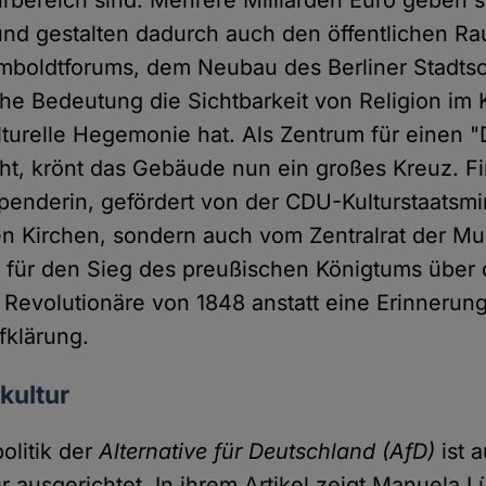
 und gestalten dadurch auch den öffentlichen R
mboldtforums, dem Neubau des Berliner Stadtsc
he Bedeutung die Sichtbarkeit von Religion im
lturelle Hegemonie hat. Als Zentrum für einen "
ht, krönt das Gebäude nun ein großes Kreuz. Fi
Spenderin, gefördert von der CDU-Kulturstaatsmin
en Kirchen, sondern auch vom Zentralrat der Mu
für den Sieg des preußischen Königtums über 
Revolutionäre von 1848 anstatt eine Erinnerung
fklärung.
kultur
olitik der
Alternative für Deutschland (AfD)
ist a
 ausgerichtet. In ihrem Artikel zeigt Manuela L