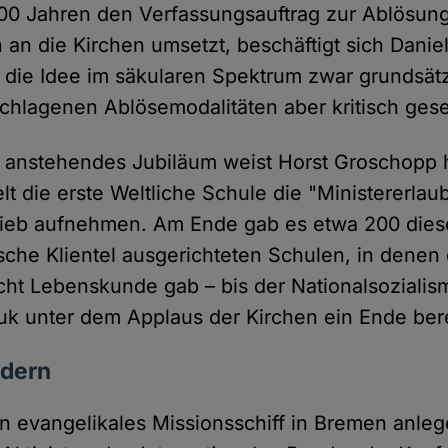
00 Jahren den Verfassungsauftrag zur Ablösun
n an die Kirchen umsetzt, beschäftigt sich Dani
s die Idee im säkularen Spektrum zwar grundsät
schlagenen Ablösemodalitäten aber kritisch ge
e anstehendes Jubiläum weist Horst Groschopp h
lt die erste Weltliche Schule die "Ministererlau
rieb aufnehmen. Am Ende gab es etwa 200 diese
sche Klientel ausgerichteten Schulen, in denen e
icht Lebenskunde gab – bis der Nationalsoziali
puk unter dem Applaus der Kirchen ein Ende bere
ndern
ein evangelikales Missionsschiff in Bremen anle