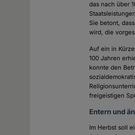
das nach über 1
Staatsleistunge
Sie betont, das
wird, die vorge
Auf ein in Kürz
100 Jahren erhie
konnte den Bet
sozialdemokrati
Religionsunterr
freigeistigen S
Entern und ä
Im Herbst soll 