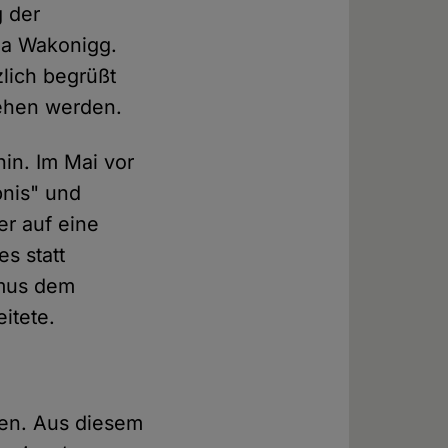
g der
ela Wakonigg.
zlich begrüßt
sehen werden.
in. Im Mai vor
bnis" und
r auf eine
s statt
smus dem
itete.
gen. Aus diesem