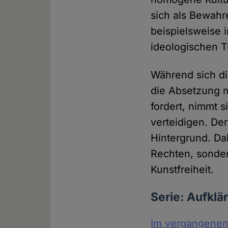
sich als Bewahre
beispielsweise 
ideologischen T
Während sich die
die Absetzung m
fordert, nimmt s
verteidigen. Der
Hintergrund. Da
Rechten, sonder
Kunstfreiheit.
Serie: Aufklä
Im vergangenen