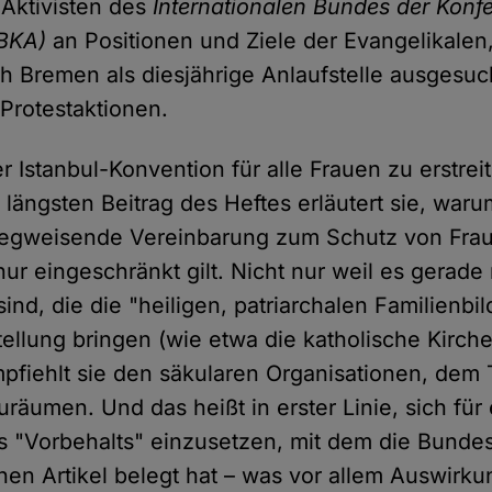
 Aktivisten des
Internationalen Bundes der Konf
IBKA)
an Positionen und Ziele der Evangelikalen,
h Bremen als diesjährige Anlaufstelle ausgesu
 Protestaktionen.
er Istanbul-Konvention für alle Frauen zu erstreit
 längsten Beitrag des Heftes erläutert sie, war
 wegweisende Vereinbarung zum Schutz von Fra
ur eingeschränkt gilt. Nicht nur weil es gerade 
ind, die die "heiligen, patriarchalen Familienbi
ellung bringen (wie etwa die katholische Kirche
pfiehlt sie den säkularen Organisationen, dem
räumen. Und das heißt in erster Linie, sich für
 "Vorbehalts" einzusetzen, mit dem die Bunde
hen Artikel belegt hat – was vor allem Auswirku