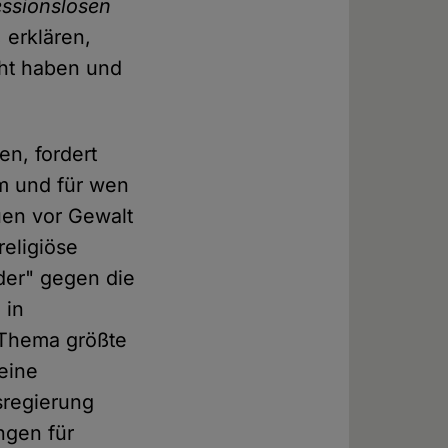
essionslosen
 erklären,
cht haben und
en, fordert
um und für wen
uen vor Gewalt
religiöse
lder" gegen die
 in
 Thema größte
 eine
sregierung
ngen für