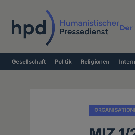
Direkt
zum
Inhalt
Der 
Vollt
Gesellschaft
Politik
Religionen
Inter
Hauptnavigation
ORGANISATION
MIZ 1/