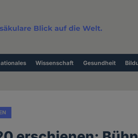
säkulare Blick auf die Welt.
extsuche
nationales
Wissenschaft
Gesundheit
Bild
EN
20 erschienen: Büh