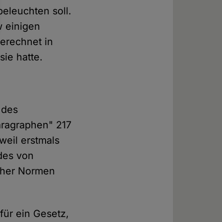
eleuchten soll.
w einigen
erechnet in
ie hatte.
 des
aragraphen" 217
weil erstmals
des von
scher Normen
für ein Gesetz,