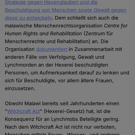
Strategie gegen Hexenglauben und die
Beschuldigung von Menschen sowie Gewalt gegen
diese zu entwickeln
. Dem schließt sich auch die
malawische Menschenrechtsorganisation
Centre for
Human Rights
and Rehabilitation
(Zentrum für
Menschenrechte und Rehabilitation) an. Die
Organisation
dokumentiert
in Zusammenarbeit mit
anderen Fälle von Verfolgung, Gewalt und
Lynchmorden an der Hexerei beschuldigten
Personen, um Aufmerksamkeit darauf zu lenken und
sich für Beschuldigte, vor allem ältere Frauen,
einzusetzen.
Obwohl Malawi bereits seit Jahrhunderten einen
"
Witchcraft Act
" (Hexerei-Gesetz) hat, ist die
Konsequenz für an Lynchmobs Beteiligte gering.
Nach dem Witchcraft Act ist nicht nur verboten,
Menschen mittels Feuer-, Wasser-, und anderen