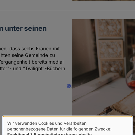
n unter seinen
en, dass sechs Frauen mit
chten seine Gemeinde zu
Vergangenheit bereits medial
tter"- und "Twilight"-Büchern
Wir verwenden Cookies und verarbeiten
Verwendung
personenbezogene Daten für die folgenden Zwecke:
Funktional & Eingebettete externe Inhalte
.