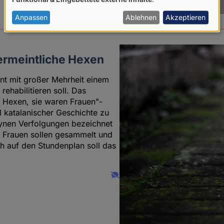
von
personenbezogenen
Anpassen
Ablehnen
Akzeptieren
Daten
und
vermeintliche Hexen
Cookies
nt mit großer Mehrheit einem
ehabilitieren soll. Das
e Hexen, sie waren Frauen"-
katalanischer Geschichte zu
gynen Verfolgungen bezeichnet
n Frauen sollen gesammelt und
h auf den Stundenplan soll das