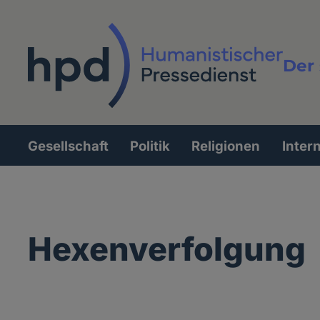
Direkt
zum
Inhalt
Der 
Vollt
Gesellschaft
Politik
Religionen
Inter
Hauptnavigation
Hexenverfolgung