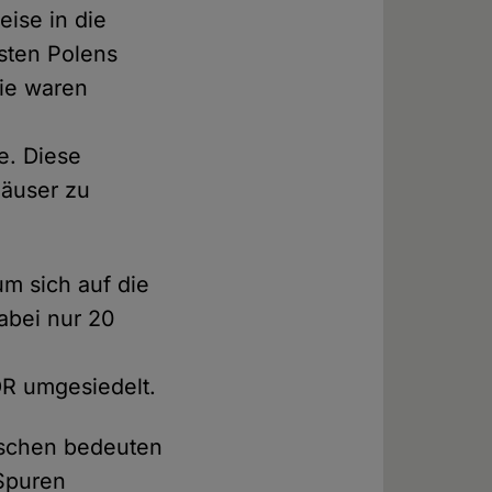
ise in die
sten Polens
Sie waren
e. Diese
Häuser zu
m sich auf die
abei nur 20
DR umgesiedelt.
tschen bedeuten
 Spuren