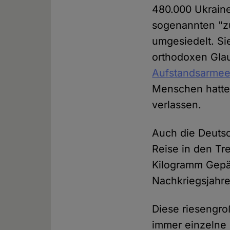
480.000 Ukrain
sogenannten "z
umgesiedelt. Si
orthodoxen Gla
Aufstandsarme
Menschen hatten
verlassen.
Auch die Deutsc
Reise in den Tr
Kilogramm Gepä
Nachkriegsjahre
Diese riesengr
immer einzelne 