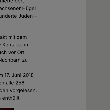
nierte dort
wachsener Hügel
Hunderte Juden –
akt mit dem
 Kontakte in
uch vor Ort
 Nachbarn zu
 17. Juni 2018
en alle 256
den vorgelesen.
enthüllt.