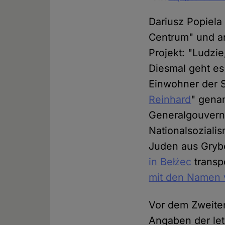
Dariusz Popiela
Centrum" und ar
Projekt: "Ludzi
Diesmal geht es
Einwohner der 
Reinhard
" gena
Generalgouverne
Nationalsoziali
Juden aus Gryb
in Bełżec
transp
mit den Namen 
Vor dem Zweiten
Angaben der let