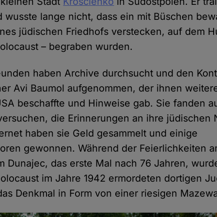
 kleinen Stadt
Krościenko
in Südostpolen. Er trai
d wusste lange nicht, dass ein mit Büschen be
ines jüdischen Friedhofs verstecken, auf dem 
Holocaust – begraben wurden.
reunden haben Archive durchsucht und den Kont
er Avi Baumol aufgenommen, der ihnen weitere
USA beschaffte und Hinweise gab. Sie fanden a
ersuchen, die Erinnerungen an ihre jüdischen
ternet haben sie Geld gesammelt und einige
ren gewonnen. Während der Feierlichkeiten am
m Dunajec, das erste Mal nach 76 Jahren, wurd
olocaust im Jahre 1942 ermordeten dortigen Ju
as Denkmal in Form von einer riesigen Mazewa 