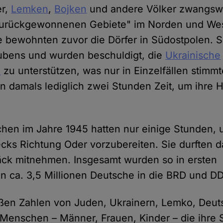
er,
Lemken
,
Bojken
und andere Völker zwangswe
urückgewonnenen Gebiete" im Norden und We
e bewohnten zuvor die Dörfer in Südostpolen. 
ubens und wurden beschuldigt, die
Ukrainische
e
zu unterstützen, was nur in Einzelfällen stimmt
 damals lediglich zwei Stunden Zeit, um ihre 
hen im Jahre 1945 hatten nur einige Stunden, u
ecks Richtung Oder vorzubereiten. Sie durften d
ck mitnehmen. Insgesamt wurden so in ersten
n ca. 3,5 Millionen Deutsche in die BRD und D
oßen Zahlen von Juden, Ukrainern, Lemko, Deu
Menschen – Männer, Frauen, Kinder – die ihre