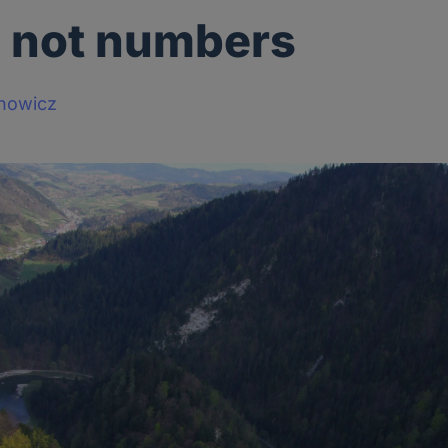
 not numbers
howicz