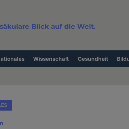
säkulare Blick auf die Welt.
extsuche
nationales
Wissenschaft
Gesundheit
Bild
LES
en