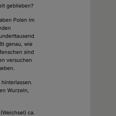
eit geblieben?
haben Polen im
enden
Hunderttausend
ßt genau, wie
 Menschen sind
ten versuchen
geben.
 hinterlassen.
en Wurzeln,
 (Weichsel) ca.