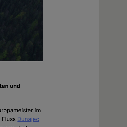
nten und
uropameister im
r Fluss
Dunajec