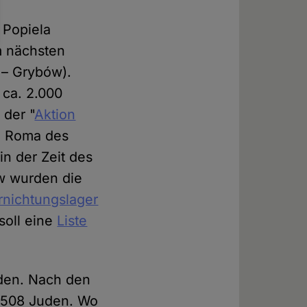
 Popiela
m nächsten
 – Grybów).
 ca. 2.000
der "
Aktion
d Roma des
n der Zeit des
ów wurden die
rnichtungslager
soll eine
Liste
uden. Nach den
7.508 Juden. Wo