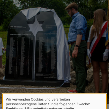
Wir verwenden Cookies und verarbeiten
Verwendung
personenbezogene Daten für die folgenden Zwecke:
undacja.pl/kroscienko
Funktional & Eingebettete externe Inhalte
.