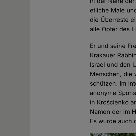
in der Nähe der
etliche Male un
die Überreste e
alle Opfer des 
Er und seine F
Krakauer Rabbin
Israel und den 
Menschen, die v
schützen. Im In
anonyme Sponso
in Krościenko a
Namen der im H
Es wurde auch d