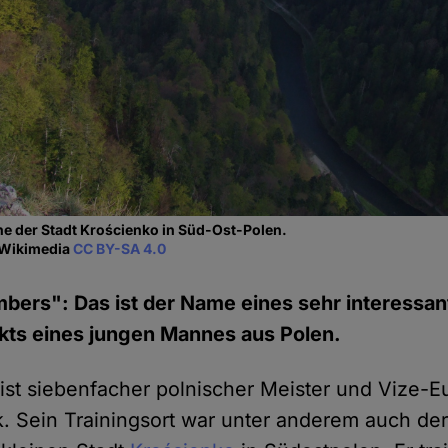
he der Stadt Krościenko in Süd-Ost-Polen.
, Wikimedia
CC BY-SA 4.0
bers": Das ist der Name eines sehr interessa
kts eines jungen Mannes aus Polen.
 ist siebenfacher polnischer Meister und Vize-E
. Sein Trainingsort war unter anderem auch de